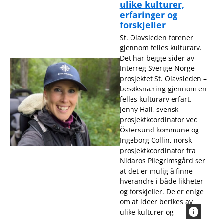
ulike kulturer,
erfaringer og
forskjeller
St. Olavsleden forener
gjennom felles kulturarv.
Det har begge sider av
Interreg Sverige-Norge
prosjektet St. Olavsleden –
besøksnæring gjennom en
felles kulturarv erfart.
Jenny Hall, svensk
prosjektkoordinator ved
Östersund kommune og
Ingeborg Collin, norsk
prosjektkoordinator fra
Nidaros Pilegrimsgård ser
at det er mulig å finne
hverandre i både likheter
og forskjeller. De er enige
om at ideer berikes av
ulike kulturer og