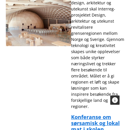
design, arkitektur og
utekunst skal Interreg-
prosjektet Design,
arkitektur og utekunst
revitalisere
grenseregionen mellom
Norge og Sverige. Gjennom
teknologi og kreativitet
skapes unike opplevelser
som både styrker
næringslivet og trekker
flere besøkende til
området. Målet er å gi
regionen et løft og skape
løsninger som kan
inspirere besøkende fra
forskjellige land og
regioner.
Konferanse om
sørsamisk og lokal
mat i skolen