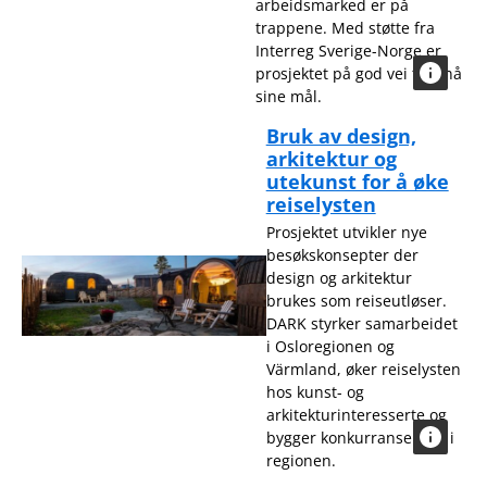
arbeidsmarked er på
trappene. Med støtte fra
Interreg Sverige-Norge er
prosjektet på god vei til å nå
sine mål.
Bruk av design,
arkitektur og
utekunst for å øke
reiselysten
Prosjektet utvikler nye
besøkskonsepter der
design og arkitektur
brukes som reiseutløser.
DARK styrker samarbeidet
i Osloregionen og
Värmland, øker reiselysten
hos kunst- og
arkitekturinteresserte og
bygger konkurransekraft i
regionen.