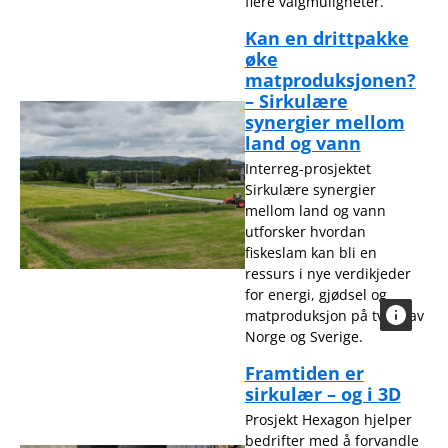
flere valgmuligheter.
Kan en drittpakke
øke
matproduksjonen?
– Sirkulære
synergier mellom
land og vann
Interreg-prosjektet
Sirkulære synergier
mellom land og vann
utforsker hvordan
fiskeslam kan bli en
ressurs i nye verdikjeder
for energi, gjødsel og
matproduksjon på tvers av
Norge og Sverige.
Framtiden er
sirkulær – og i 3D
Prosjekt Hexagon hjelper
bedrifter med å forvandle