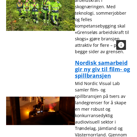
arbeidskraft i
skognæringen. Med
teknologi, sommerjobber
og felles
kompetansebygging skal
«Grenseløs arbeidskraft til
skogs» gjøre bransjen
attraktiv for flere – på
begge sider av grensen.
Nordisk samarbeid
gir ny giv til film- og
spillbransjen
Mid Nordic Visual Lab
samler film- og
spillbransjen på tvers av
landegrenser for å skape
en mer robust og
konkurransedyktig
audiovisuell sektor i
Trøndelag, Jämtland og
Västernorrland. Gjennom