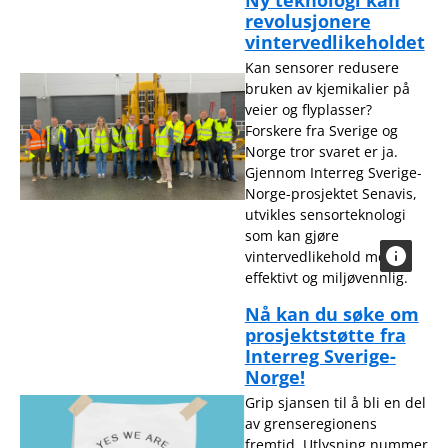
Ny teknologi kan
revolusjonere
vintervedlikeholdet
Kan sensorer redusere
bruken av kjemikalier på
veier og flyplasser?
Forskere fra Sverige og
Norge tror svaret er ja.
Gjennom Interreg Sverige-
Norge-prosjektet Senavis,
utvikles sensorteknologi
som kan gjøre
vintervedlikehold mer
effektivt og miljøvennlig.
Nå kan du søke om
prosjektstøtte fra
Interreg Sverige-
Norge!
Grip sjansen til å bli en del
av grenseregionens
fremtid. Utlysning nummer