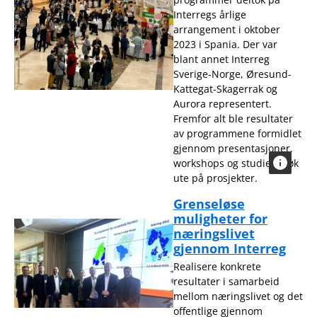
Interregs årlige
arrangement i oktober
2023 i Spania. Der var
blant annet Interreg
Sverige-Norge, Øresund-
Kattegat-Skagerrak og
Aurora representert.
Fremfor alt ble resultater
av programmene formidlet
gjennom presentasjoner,
workshops og studiebesøk
ute på prosjekter.
Grenseløse
muligheter for
næringslivet
gjennom Interreg
Realisere konkrete
resultater i samarbeid
mellom næringslivet og det
offentlige gjennom