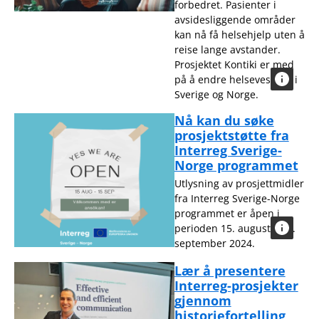
forbedret. Pasienter i
avsidesliggende områder
kan nå få helsehjelp uten å
reise lange avstander.
Prosjektet Kontiki er med
på å endre helsevesenet i
Sverige og Norge.
Nå kan du søke
prosjektstøtte fra
Interreg Sverige-
Norge programmet
Utlysning av prosjettmidler
fra Interreg Sverige-Norge
programmet er åpen i
perioden 15. august – 15.
september 2024.
Lær å presentere
Interreg-prosjekter
gjennom
historiefortelling