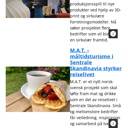
produksjonsspill til nye
produkter ved hjelp av 3D-
print og sirkulære
forretningsmodeller. Nå
søker prosjektet flere
bedrifter som vil bidra til
en sirkulær framtid.
M.A.T. –
måltidsturisme i
Sentrale
Skandinavia styrker
reiselivet
M.A.T. er et nytt norsk-
svensk prosjekt som skal
løfte fram mat og drikke
som en del av reiselivet i
Sentrale Skandinavia. Små
og mellomstore bedrifter
får veiledning, inspirasjon
og samarbeid på tvers av