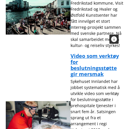
Fredrikstad kommune, Visit
Fredrikstad og Hvaler og
Østfold Kunstsenter har
fått innvilget et stort
Interreg-prosjekt sammen
med svenske partnere. Nå
skal samarbeidet mellom
kultur- og reiseliv styrkes!
Video som verktøy
for
beslutningsstøtte
gir mersmak
Sykehuset Innlandet har
jobbet systematisk med å
utvikle video som verktøy
for beslutningsstøtte i
prehospitale tjenester i
snart fem år. Satsingen
sprang ut fra et
arrangement i regi