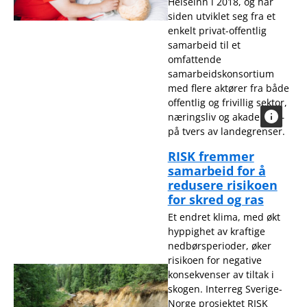
Helseinn i 2018, og har
siden utviklet seg fra et
enkelt privat-offentlig
samarbeid til et
omfattende
samarbeidskonsortium
med flere aktører fra både
offentlig og frivillig sektor,
næringsliv og akademia –
på tvers av landegrenser.
RISK fremmer
samarbeid for å
redusere risikoen
for skred og ras
Et endret klima, med økt
hyppighet av kraftige
nedbørsperioder, øker
risikoen for negative
konsekvenser av tiltak i
skogen. Interreg Sverige-
Norge prosjektet RISK