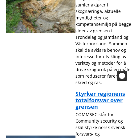
samler aktører i
skognæringa, aktuelle
myndigheter og
kompetansemiljø på begge
sider av grensen i
Trøndelag og Jämtland og
Västernorrland. Sammen
skal de avklare behov og
interesse for utvikling av
verktøy og metoder for å
drive skogbruk på en måte
som reduserer faren for
skred og ras.
Styrker regionens
totalforsvar over
grensen
COMMSEC står for
Community security og
skal styrke norsk-svensk
forsvars- og