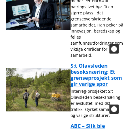
mener Per Harbø at
næringslivet bør få en
større plass i det
grenseoverskridende
samarbeidet. Han peker på
innovasjon, beredskap og
felles
samfunnsutfordringer som
viktige områder for
samarbeid.
S:t Olavsleden
besøksnæring: Et
grenseprosjekt som
gir varige spor
Interreg-prosjektet S:t
Olavsleden besøksnæring
er avsluttet, med økt
trafikk, styrket samarbeid
og varige strukturer.
ABC – Slik ble