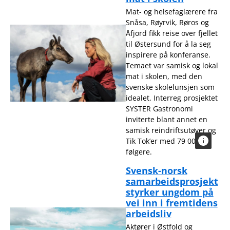
Mat- og helsefaglærere fra
Snåsa, Røyrvik, Røros og
Åfjord fikk reise over fjellet
til Østersund for å la seg
inspirere på konferanse.
Temaet var samisk og lokal
mat i skolen, med den
svenske skolelunsjen som
idealet. Interreg prosjektet
SYSTER Gastronomi
inviterte blant annet en
samisk reindriftsutøver og
Tik Tok’er med 79 000
følgere.
Svensk-norsk
samarbeidsprosjekt
styrker ungdom på
vei inn i fremtidens
arbeidsliv
Aktører i Østfold og