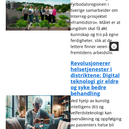
Fyrbodalsregionen i
Sverige samarbeider om
Interreg-prosjektet
«Framtidstro». Målet er at
ungdom skal få økt
kunnskap og tro på egne
ferdigheter, slik at de
lettere finner veien inn i
fremtidens arbeidsliv.
Revolusjonerer
helsetjenester i
distriktene: Digital
teknologi gir eldre
og syke bedre
behandling
Ved hjelp av kunstig
intelligens (KI) og
velferdsteknologi kan
overvåkning og oppfølging
av pasienters helse bli