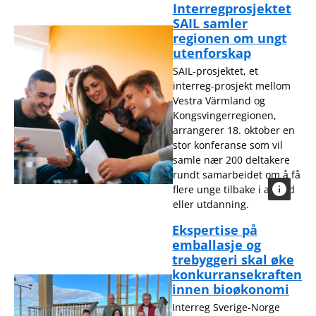
Interregprosjektet
SAIL samler
regionen om ungt
utenforskap
SAIL-prosjektet, et
interreg-prosjekt mellom
Vestra Värmland og
Kongsvingerregionen,
arrangerer 18. oktober en
stor konferanse som vil
samle nær 200 deltakere
rundt samarbeidet om å få
flere unge tilbake i arbeid
eller utdanning.
Ekspertise på
emballasje og
trebyggeri skal øke
konkurransekraften
innen bioøkonomi
Interreg Sverige-Norge