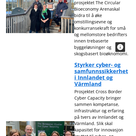
prosjektet The Circular
Bioeconomy Arenaskal
bidra til å øke
omstillingsevne og
konkurransekraft for små
og mellomstore bedrifters
innen trebaserte
byggeløsninger og
skogsbasert bioøknomomi.
Styrker cyber- og
samfunnssikkerhet
i Innlandet og
Värmland
Prosjektet Cross Border
Cyber Capacity bringer
sammen kompetanse,
infrastruktur og erfaring
på tvers av Innlandet og
Värmland. Slik skal
kapasitet for innovasjon