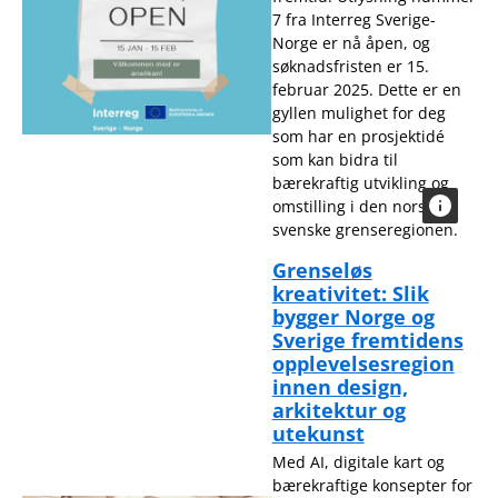
7 fra Interreg Sverige-
Norge er nå åpen, og
søknadsfristen er 15.
februar 2025. Dette er en
gyllen mulighet for deg
som har en prosjektidé
som kan bidra til
bærekraftig utvikling og
omstilling i den norsk-
svenske grenseregionen.
Grenseløs
kreativitet: Slik
bygger Norge og
Sverige fremtidens
opplevelsesregion
innen design,
arkitektur og
utekunst
Med AI, digitale kart og
bærekraftige konsepter for