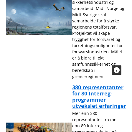
sikkerhetsindustri og
samarbeid. Midt-Norge og
Midt-Sverige skal
samarbeide for å styrke
regionens totalforsvar.
Prosjektet vil skape
trygghet for forsvaret og
forretningsmuligheter for
forsvarsindustrien. Målet
er å bidra til økt
samfunnssikkerhet og
beredskap i
grenseregionen.
380 representanter
for 80 Interreg-
programmer
utvekslet erfaringer
Mer enn 380
representanter fra mer
enn 80 Interreg
programmer deltok på