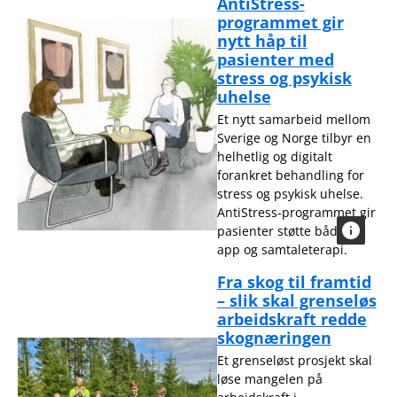
AntiStress-
programmet gir
nytt håp til
pasienter med
stress og psykisk
uhelse
Et nytt samarbeid mellom
Sverige og Norge tilbyr en
helhetlig og digitalt
forankret behandling for
stress og psykisk uhelse.
AntiStress-programmet gir
pasienter støtte både via
app og samtaleterapi.
Fra skog til framtid
– slik skal grenseløs
arbeidskraft redde
skognæringen
Et grenseløst prosjekt skal
løse mangelen på