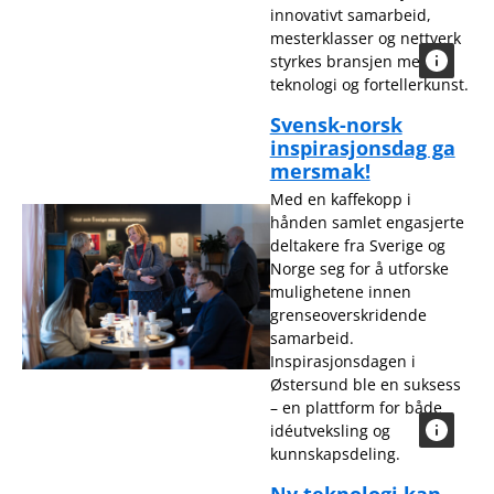
innovativt samarbeid,
mesterklasser og nettverk
styrkes bransjen med ny
teknologi og fortellerkunst.
Svensk-norsk
inspirasjonsdag ga
mersmak!
Med en kaffekopp i
hånden samlet engasjerte
deltakere fra Sverige og
Norge seg for å utforske
mulighetene innen
grenseoverskridende
samarbeid.
Inspirasjonsdagen i
Østersund ble en suksess
– en plattform for både
idéutveksling og
kunnskapsdeling.