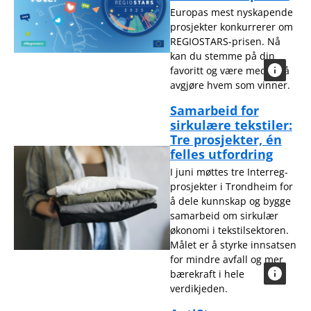
Europas mest nyskapende
prosjekter konkurrerer om
REGIOSTARS-prisen. Nå
kan du stemme på din
favoritt og være med på å
avgjøre hvem som vinner.
Samarbeid for
sirkulære tekstiler:
Tre prosjekter, én
felles utfordring
I juni møttes tre Interreg-
prosjekter i Trondheim for
å dele kunnskap og bygge
samarbeid om sirkulær
økonomi i tekstilsektoren.
Målet er å styrke innsatsen
for mindre avfall og mer
bærekraft i hele
verdikjeden.