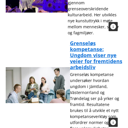
gjennom
grenseoverskridende
kulturarbeid. Her utvikles
nye kunstuttrykk i møte
mellom mennesker, steder
og fagmiljøer.
Grenseløs
kompetanse:
Ungdom viser nye
veier for fremtidens
arbeidsliv
Grenseløs kompetanse
undersøker hvordan
ungdom i Jämtland,
Västernorrland og
Trøndelag ser på yrker og
framtid. Resultatene
brukes til å utvikle et nytt
kompetanseverktøy som
utfordrer normer og gir