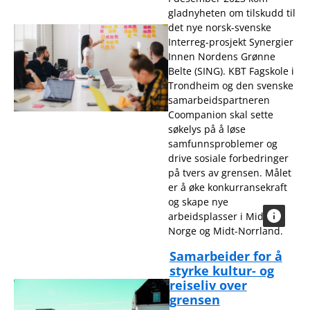
gladnyheten om tilskudd til
det nye norsk-svenske
Interreg-prosjekt Synergier
Innen Nordens Grønne
Belte (SING). KBT Fagskole i
Trondheim og den svenske
samarbeidspartneren
Coompanion skal sette
søkelys på å løse
samfunnsproblemer og
drive sosiale forbedringer
på tvers av grensen. Målet
er å øke konkurransekraft
og skape nye
arbeidsplasser i Midt-
Norge og Midt-Norrland.
Samarbeider for å
styrke kultur- og
reiseliv over
grensen