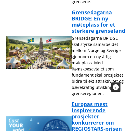
grensene.
Grensedagarna
BRIDGE: En ny
møteplass for et
sterkere grenseland
Grensedagarna BRIDGE
skal styrke samarbeidet
mellom Norge og Sverige
gjennom en ny årlig
møteplass. Med
Rømskogsavtalet som
fundament skal prosjektet
bidra til økt attraktivitet og
bærekraftig utvikling i
grenseregionen.
Europas mest
inspirerende
prosjekter
konkurrerer om
REGIOSTARS-prisen