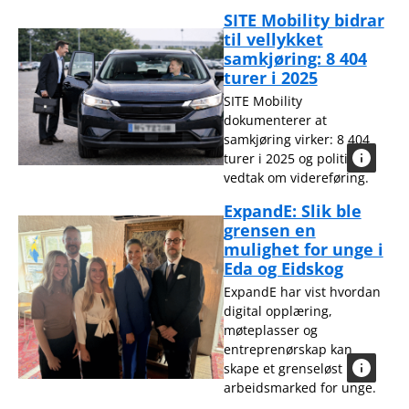
SITE Mobility bidrar
til vellykket
samkjøring: 8 404
turer i 2025
SITE Mobility
dokumenterer at
samkjøring virker: 8 404
turer i 2025 og politisk
vedtak om videreføring.
ExpandE: Slik ble
grensen en
mulighet for unge i
Eda og Eidskog
ExpandE har vist hvordan
digital opplæring,
møteplasser og
entreprenørskap kan
skape et grenseløst
arbeidsmarked for unge.