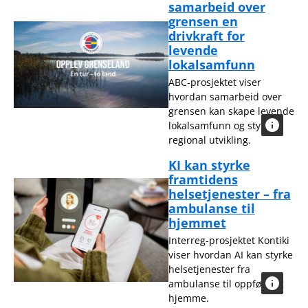
samarbeid over
grensen en
drivkraft for
levende
lokalsamfunn
ABC-prosjektet viser
hvordan samarbeid over
grensen kan skape levende
lokalsamfunn og styrke
regional utvikling.
KI kan styrke
framtidens
helsetjenester – fra
ambulanse til
hjemmet
Interreg-prosjektet Kontiki
viser hvordan AI kan styrke
helsetjenester fra
ambulanse til oppfølging
hjemme.