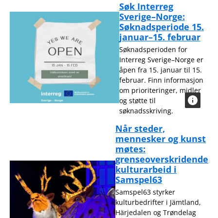
Søk Interreg
Sverige–Norge:
Søknadsperiode 15.
januar–15. februar
Søknadsperioden for
Interreg Sverige–Norge er
åpen fra 15. januar til 15.
februar. Finn informasjon
om prioriteringer, midler
og støtte til
søknadsskriving.
Når steder,
mennesker og kunst
møtes:
grenseoverskridende
kulturarbeid i
Samspel63
Samspel63 styrker
kulturbedrifter i Jämtland,
Härjedalen og Trøndelag