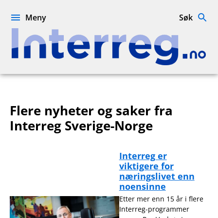
Hopp
til
Meny
Søk
innhold
Interreg.no
Flere nyheter og saker fra
Interreg Sverige-Norge
Interreg er
viktigere for
næringslivet enn
noensinne
Etter mer enn 15 år i flere
Interreg-programmer