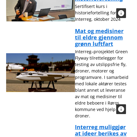
Sertifisert kurs i
historiefortelling for
Interreg, oktober 2024
Mat og medisiner
til eldre gjennom
grønn luftfart
Interreg–prosjektet Green
Flyway tilrettelegger for
testing av utslippsfrie fly,
droner, motorer og
programvare. I samarbeid
med lokale aktører testes
blant annet ut leveranse
av mat og medisiner til
eldre beboere i Røros
kommune ved hjelp av
droner.
Interreg muliggjør
at ideer berikes av