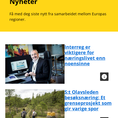
Nyheter
Få med deg siste nytt fra samarbeidet mellom Europas
regioner.
Interreg er
viktigere for
næringslivet enn
noensinne
S:t Olavsleden
besøksnæring: Et
grenseprosjekt som
gir varige spor