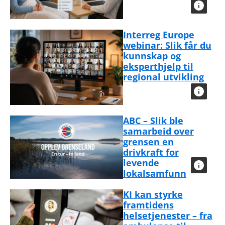
Interreg Europe
webinar: Slik får du
kunnskap og
eksperthjelp til
regional utvikling
ABC – Slik ble
samarbeid over
grensen en
drivkraft for
levende
lokalsamfunn
KI kan styrke
framtidens
helsetjenester – fra