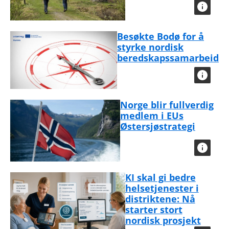
Besøkte Bodø for å
styrke nordisk
beredskapssamarbeid
Norge blir fullverdig
medlem i EUs
Østersjøstrategi
KI skal gi bedre
helsetjenester i
distriktene: Nå
starter stort
nordisk prosjekt