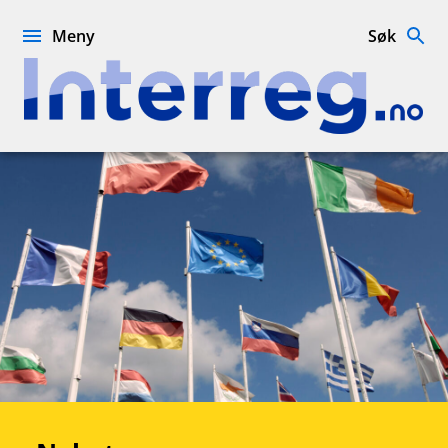
Hopp
til
Meny
Søk
innhold
Interreg.no
Nyheter