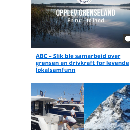
ABC – Slik ble samarbeid over
grensen en drivkraft for levende
lokalsamfunn