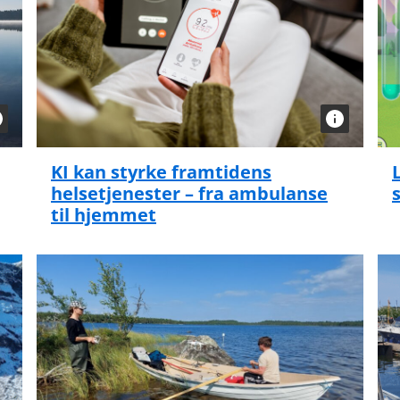
KI kan styrke framtidens
helsetjenester – fra ambulanse
til hjemmet