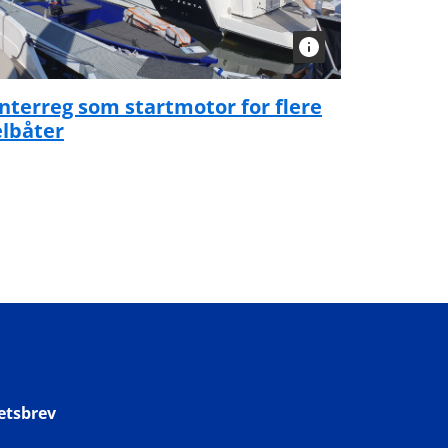
Interreg som startmotor for flere
elbåter
etsbrev