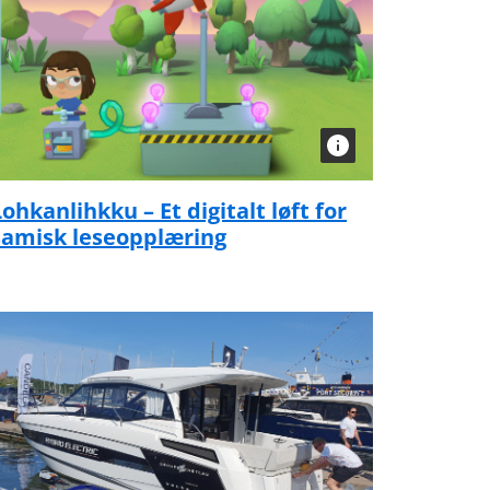
Lohkanlihkku – Et digitalt løft for
samisk leseopplæring