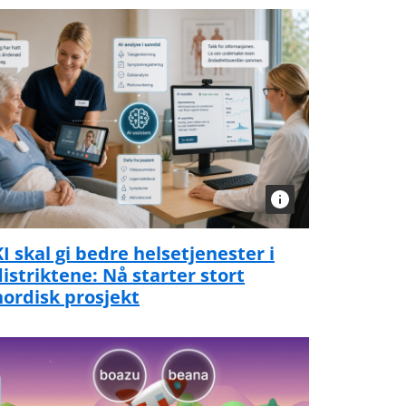
KI skal gi bedre helsetjenester i
distriktene: Nå starter stort
nordisk prosjekt