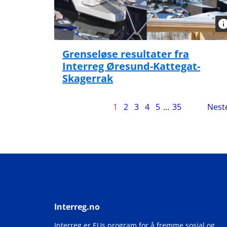
Grenseløse resultater fra
Interreg Øresund-Kattegat-
Skagerrak
Side
1
2
3
4
5
…
35
Nest
1
av
35
Interreg.no
Interreg er EUs program for å fremme sosial og