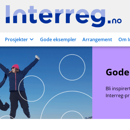
Interreg.no
Prosjekter
Gode eksempler
Arrangement
Om I
Gode
Bli inspire
Interreg-p