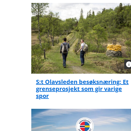
S:t Olavsleden besøksnæring: Et
grenseprosjekt som gir varige
spor