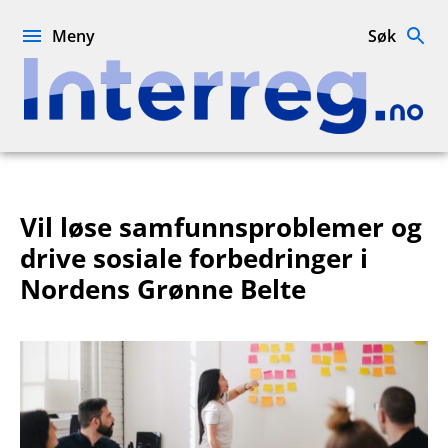
Hopp
til
Meny
Søk
innhold
Interreg.no
Vil løse samfunnsproblemer og
drive sosiale forbedringer i
Nordens Grønne Belte