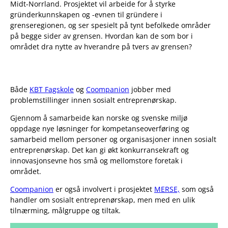
Midt-Norrland. Prosjektet vil arbeide for å styrke
gründerkunnskapen og -evnen til gründere i
grenseregionen, og ser spesielt på tynt befolkede områder
på begge sider av grensen. Hvordan kan de som bor i
området dra nytte av hverandre på tvers av grensen?
Både
KBT Fagskole
og
Coompanion
jobber med
problemstillinger innen sosialt entreprenørskap.
Gjennom å samarbeide kan norske og svenske miljø
oppdage nye løsninger for kompetanseoverføring og
samarbeid mellom personer og organisasjoner innen sosialt
entreprenørskap. Det kan gi økt konkurransekraft og
innovasjonsevne hos små og mellomstore foretak i
området.
Coompanion
er også involvert i prosjektet
MERSE,
som også
handler om sosialt entreprenørskap, men med en ulik
tilnærming, målgruppe og tiltak.