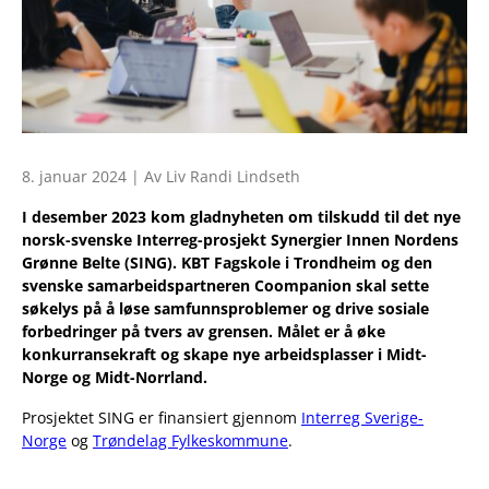
8. januar 2024 | Av Liv Randi Lindseth
I desember 2023 kom gladnyheten om tilskudd til det nye
norsk-svenske Interreg-prosjekt Synergier Innen Nordens
Grønne Belte (SING). KBT Fagskole i Trondheim og den
svenske samarbeidspartneren Coompanion skal sette
søkelys på å løse samfunnsproblemer og drive sosiale
forbedringer på tvers av grensen. Målet er å øke
konkurransekraft og skape nye arbeidsplasser i Midt-
Norge og Midt-Norrland.
Prosjektet SING er finansiert gjennom
Interreg Sverige-
Norge
og
Trøndelag Fylkeskommune
.