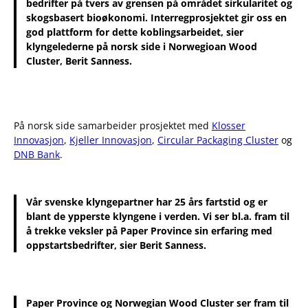
bedrifter på tvers av grensen på området sirkularitet og
skogsbasert bioøkonomi. Interregprosjektet gir oss en
god plattform for dette koblingsarbeidet, sier
klyngelederne på norsk side i Norwegioan Wood
Cluster, Berit Sanness.
På norsk side samarbeider prosjektet med
Klosser
Innovasjon
,
Kjeller Innovasjon
,
Circular Packaging Cluster
og
DNB Bank
.
Vår svenske klyngepartner har 25 års fartstid og er
blant de ypperste klyngene i verden. Vi ser bl.a. fram til
å trekke veksler på Paper Province sin erfaring med
oppstartsbedrifter, sier Berit Sanness.
Paper Province og Norwegian Wood Cluster ser fram til