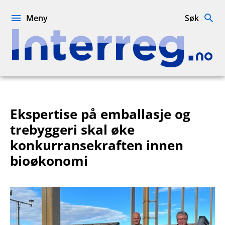
Hopp
til
Meny
Søk
innhold
Interreg.no
Ekspertise på emballasje og
trebyggeri skal øke
konkurransekraften innen
bioøkonomi