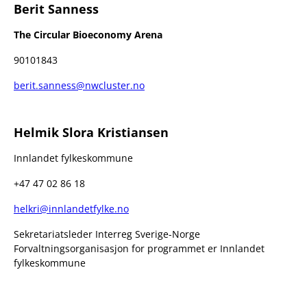
Berit Sanness
The Circular Bioeconomy Arena
90101843
berit.sanness@nwcluster.no
Helmik Slora Kristiansen
Innlandet fylkeskommune
+47 47 02 86 18
helkri@innlandetfylke.no
Sekretariatsleder Interreg Sverige-Norge
Forvaltningsorganisasjon for programmet er Innlandet
fylkeskommune