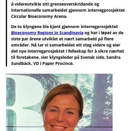
å videreutvikle sitt grenseoverskridende og
internationelle samarbeidet gjennom interregprosjektet
Circular Bioeconomy Arena.
De to klyngene ble kjent gjennom interregprosjektet
Bioeconomy Regions in Scandinavia
og har i løpet av de
siste par årene utviklet et nært samarbeid på flere
områder. Nå tar vi samarbeidet ett steg videre og eier
det nye interregprosjektet i felleskap for å sikre nærhet
til foretakene, sier klyngeleder på Svensk side, Sandra
Sundbäck, VD i Paper Procince.