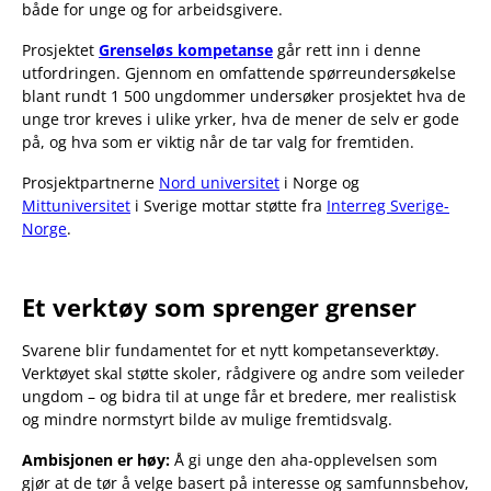
både for unge og for arbeidsgivere.
Prosjektet
Grenseløs kompetanse
går rett inn i denne
utfordringen. Gjennom en omfattende spørreundersøkelse
blant rundt 1 500 ungdommer undersøker prosjektet hva de
unge tror kreves i ulike yrker, hva de mener de selv er gode
på, og hva som er viktig når de tar valg for fremtiden.
Prosjektpartnerne
Nord universitet
i Norge og
Mittuniversitet
i Sverige mottar støtte fra
Interreg Sverige-
Norge
.
Et verktøy som sprenger grenser
Svarene blir fundamentet for et nytt kompetanseverktøy.
Verktøyet skal støtte skoler, rådgivere og andre som veileder
ungdom – og bidra til at unge får et bredere, mer realistisk
og mindre normstyrt bilde av mulige fremtidsvalg.
Ambisjonen er høy:
Å gi unge den aha-opplevelsen som
gjør at de tør å velge basert på interesse og samfunnsbehov,