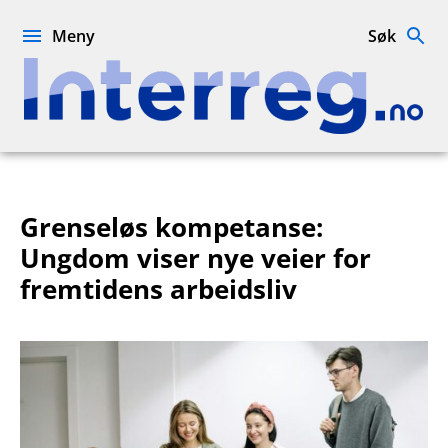
Hopp
til
Meny
Søk
innhold
Interreg.no
Grenseløs kompetanse:
Ungdom viser nye veier for
fremtidens arbeidsliv