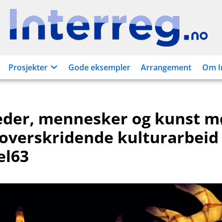
Interreg.no
Prosjekter
Gode eksempler
Arrangement
Om I
eder, mennesker og kunst m
overskridende kulturarbeid 
el63