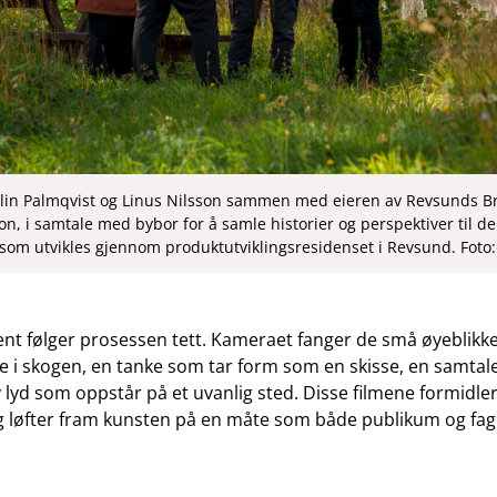
lin Palmqvist og Linus Nilsson sammen med eieren av Revsunds B
, i samtale med bybor for å samle historier og perspektiver til de
som utvikles gjennom produktutviklingsresidenset i Revsund. Foto
nt følger prosessen tett. Kameraet fanger de små øyeblikke
e i skogen, en tanke som tar form som en skisse, en samtal
ny lyd som oppstår på et uvanlig sted. Disse filmene formidl
 løfter fram kunsten på en måte som både publikum og fag