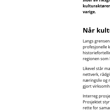
sider av riks
kulturaktører
varige.
Når kult
Langs grensen 
profesjonelle k
historiefortell
regionen som 
Likevel står m
nettverk, rådgi
næringsliv og 
gjort virksomh
Interreg prosj
Prosjektet sty
rette for samar