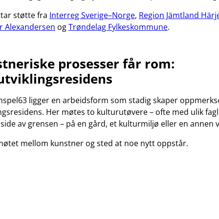
tar støtte fra
Interreg Sverige–Norge
,
Region Jämtland Härj
ar Alexandersen
og
Trøndelag Fylkeskommune
.
tneriske prosesser får rom:
tviklingsresidens
amspel63 ligger en arbeidsform som stadig skaper oppmerk
ngsresidens. Her møtes to kulturutøvere – ofte med ulik fag
 side av grensen – på en gård, et kulturmiljø eller en annen 
 møtet mellom kunstner og sted at noe nytt oppstår.