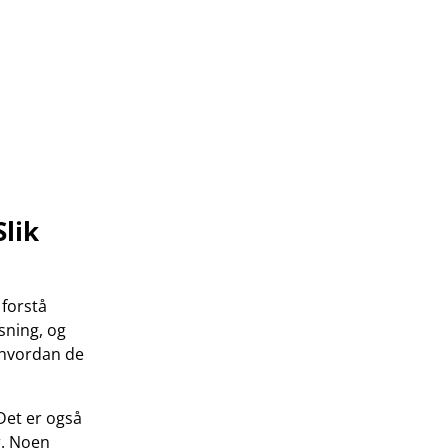
Slik
 forstå
sning, og
 hvordan de
 Det er også
r. Noen