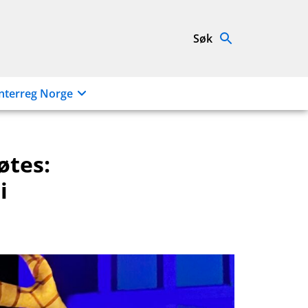
Søk
nterreg Norge
øtes:
i