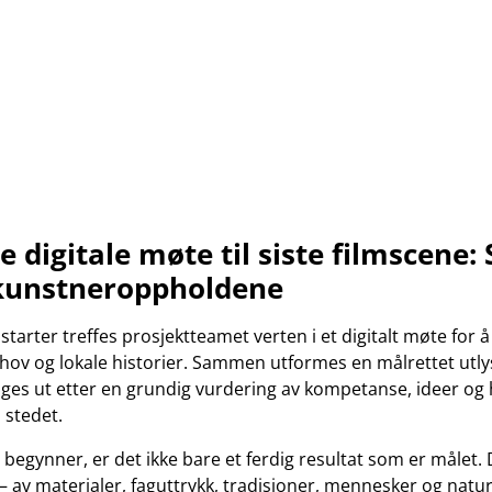
e digitale møte til siste filmscene: 
kunstneroppholdene
tarter treffes prosjektteamet verten i et digitalt møte for å
hov og lokale historier. Sammen utformes en målrettet utly
ges ut etter en grundig vurdering av kompetanse, ideer og
 stedet.
begynner, er det ikke bare et ferdig resultat som er målet.
– av materialer, faguttrykk, tradisjoner, mennesker og natu