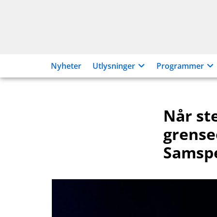
Hopp
til
innhold
Nyheter
Utlysninger
Programmer
Når st
grense
Samsp