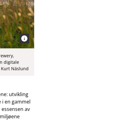
rewery,
n digitale
: Kurt Näslund
ne: utvikling
e i en gammel
er essensen av
miljøene