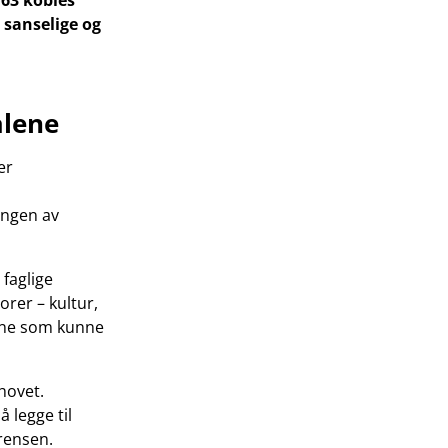
l63 kobles
 sanselige og
alene
er
lingen av
 faglige
orer – kultur,
yene som kunne
hovet.
 legge til
grensen.