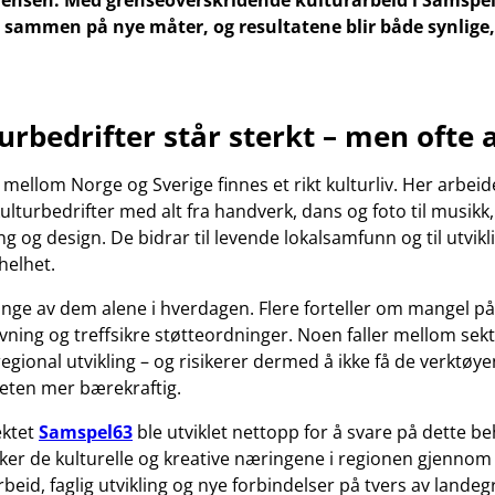
grensen. Med grenseoverskridende kulturarbeid i Samspe
 sammen på nye måter, og resultatene blir både synlige,
urbedrifter står sterkt – men ofte 
mellom Norge og Sverige finnes et rikt kulturliv. Her arbeid
ulturbedrifter med alt fra handverk, dans og foto til musikk,
ing og design. De bidrar til levende lokalsamfunn og til utvik
helhet.
ange av dem alene i hverdagen. Flere forteller om mangel på
vning og treffsikre støtteordninger. Noen faller mellom sekt
regional utvikling – og risikerer dermed å ikke få de verktø
eten mer bærekraftig.
ektet
Samspel63
ble utviklet nettopp for å svare på dette be
rker de kulturelle og kreative næringene i regionen gjennom å
beid, faglig utvikling og nye forbindelser på tvers av lande