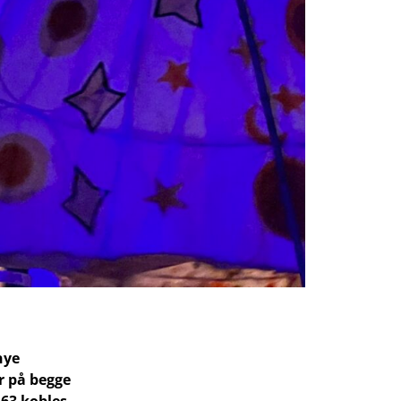
nye
r på begge