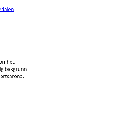
edalen
,
somhet:
lig bakgrunn
vertsarena.