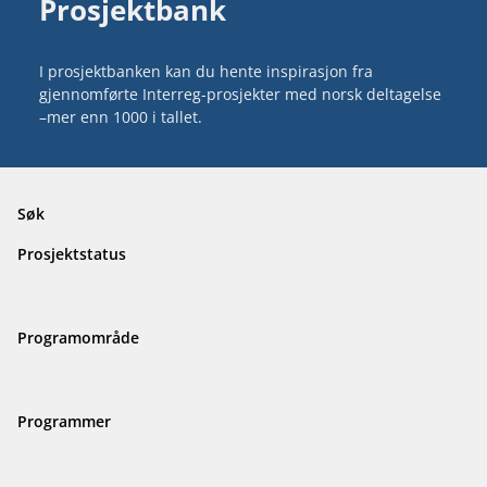
Prosjektbank
I prosjektbanken kan du hente inspirasjon fra
gjennomførte Interreg-prosjekter med norsk deltagelse
–mer enn 1000 i tallet.
Søk
Prosjektstatus
Programområde
Programmer