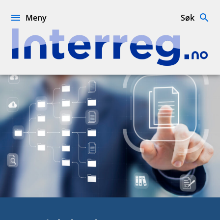
Hopp
til
Meny
Søk
innhold
Interreg.no
Prosjektbank