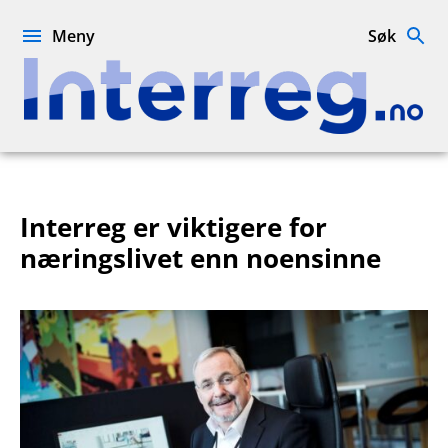
Hopp
til
Meny
Søk
innhold
Interreg.no
Interreg er viktigere for
næringslivet enn noensinne