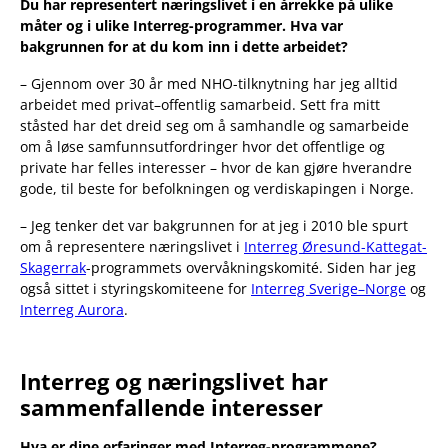
Du har representert næringslivet i en årrekke på ulike
måter og i ulike Interreg-programmer. Hva var
bakgrunnen for at du kom inn i dette arbeidet?
– Gjennom over 30 år med NHO-tilknytning har jeg alltid
arbeidet med privat–offentlig samarbeid. Sett fra mitt
ståsted har det dreid seg om å samhandle og samarbeide
om å løse samfunnsutfordringer hvor det offentlige og
private har felles interesser – hvor de kan gjøre hverandre
gode, til beste for befolkningen og verdiskapingen i Norge.
– Jeg tenker det var bakgrunnen for at jeg i 2010 ble spurt
om å representere næringslivet i
Interreg Øresund-Kattegat-
Skagerrak
-programmets overvåkningskomité. Siden har jeg
også sittet i styringskomiteene for
Interreg Sverige–Norge
og
Interreg Aurora
.
Interreg og næringslivet har
sammenfallende interesser
Hva er dine erfaringer med Interreg-programmene?