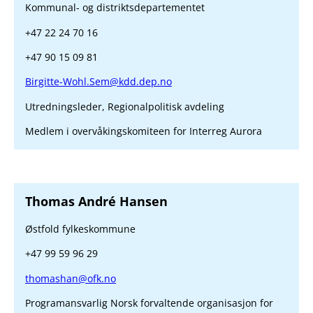
Kommunal- og distriktsdepartementet
+47 22 24 70 16
+47 90 15 09 81
Birgitte-Wohl.Sem@kdd.dep.no
Utredningsleder, Regionalpolitisk avdeling
Medlem i overvåkingskomiteen for Interreg Aurora
Thomas André Hansen
Østfold fylkeskommune
+47 99 59 96 29
thomashan@ofk.no
Programansvarlig Norsk forvaltende organisasjon for