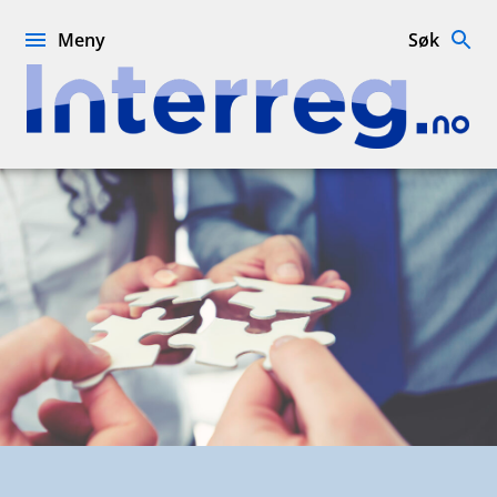
Hopp
til
Meny
Søk
innhold
Interreg.no
INTERACT