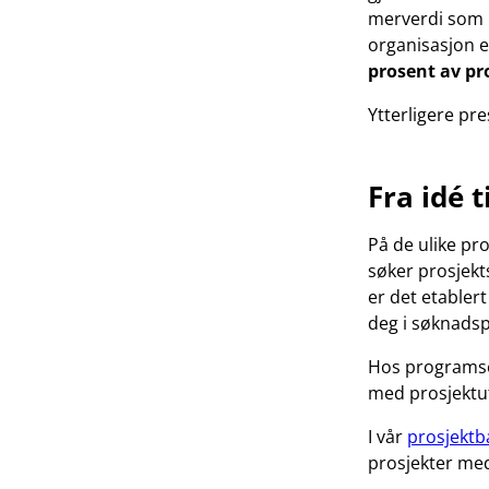
merverdi som i
organisasjon 
prosent av pr
Ytterligere pr
Fra idé 
På de ulike pr
søker prosjekt
er det etabler
deg i søknads
Hos programse
med prosjektut
I vår
prosjektb
prosjekter med