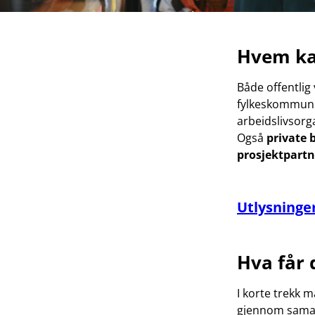
Hvem ka
Både offentli
fylkeskommuner
arbeidslivsorg
Også
private 
prosjektpart
Utlysninge
Hva får d
I korte trekk 
gjennom samarb