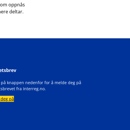
r som oppnås
ere deltar.
etsbrev
k på knappen nedenfor for å melde deg på
sbrevet fra Interreg.no.
 deg på