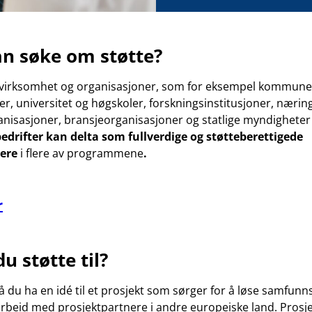
n søke om støtte?
g virksomhet og organisasjoner, som for eksempel kommune
, universitet og høgskoler, forskningsinstitusjoner, nærin
anisasjoner, bransjeorganisasjoner og statlige myndigheter
bedrifter kan delta som fullverdige og støtteberettigede
nere
i flere av programmene
.
r
u støtte til?
må du ha en idé til et prosjekt som sørger for å løse samfun
eid med prosjektpartnere i andre europeiske land. Prosje