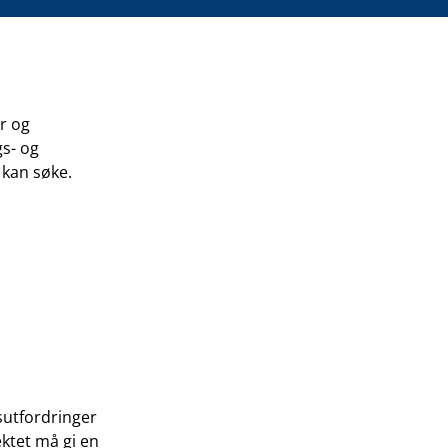
r og
gs- og
 kan søke.
nsutfordringer
ktet må gi en