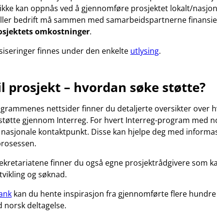
kke kan oppnås ved å gjennomføre prosjektet lokalt/nasjona
eller bedrift må sammen med samarbeidspartnerne finansi
osjektets omkostninger
.
esiseringer finnes under den enkelte
utlysing
.
til prosjekt – hvordan søke støtte?
ogrammenes nettsider finner du detaljerte oversikter over 
støtte gjennom Interreg. For hvert Interreg-program med n
t nasjonale kontaktpunkt. Disse kan hjelpe deg med informa
prosessen.
kretariatene finner du også egne prosjektrådgivere som ka
vikling og søknad.
ank
kan du hente inspirasjon fra gjennomførte flere hundre 
 norsk deltagelse.