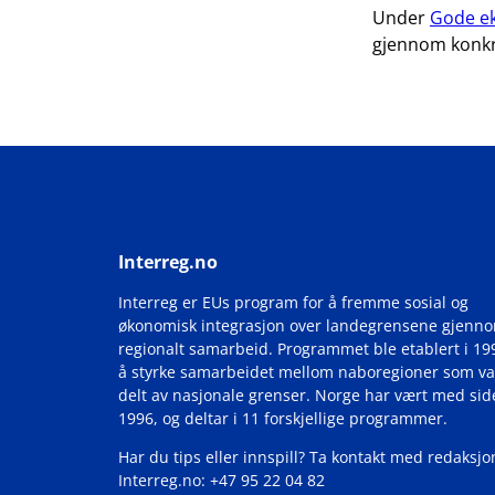
Under
Gode e
gjennom konkre
Interreg.no
Interreg er EUs program for å fremme sosial og
økonomisk integrasjon over landegrensene gjenn
regionalt samarbeid. Programmet ble etablert i 19
å styrke samarbeidet mellom naboregioner som va
delt av nasjonale grenser. Norge har vært med si
1996, og deltar i 11 forskjellige programmer.
Har du tips eller innspill? Ta kontakt med redaksjo
Interreg.no: +47 95 22 04 82