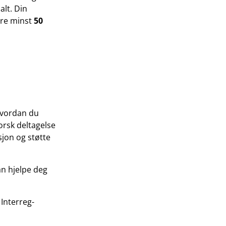
lt. Din
ere minst
50
hvordan du
orsk deltagelse
sjon og støtte
n hjelpe deg
Interreg-