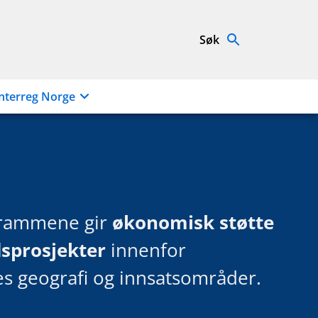
Søk
nterreg Norge
grammene gir
økonomisk støtte
dsprosjekter
innenfor
 geografi og innsatsområder.