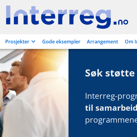
Interreg.no
Prosjekter
Gode eksempler
Arrangement
Om I
Søk støtte
Interreg-pro
til samarbei
programmenes