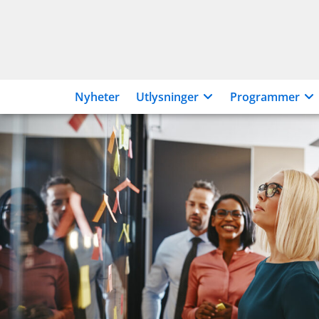
Hopp
til
innhold
Nyheter
Utlysninger
Programmer
Søk
støtte