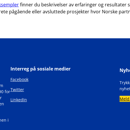
ksempler
finner du beskrivelser av erfaringer og resultate
te pågående eller avsluttede prosjekter hvor Norske partn
Interreg på sosiale medier
Nyh
Facebook
Tryk
om
nyhet
Twitter
90 for
r
Meld
LinkedIn
den
nen i