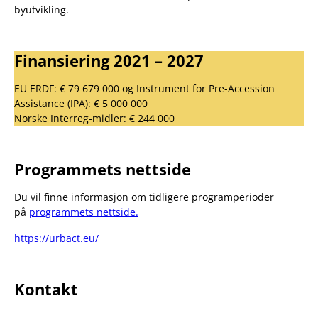
byutvikling.
Finansiering 2021 – 2027
EU ERDF: € 79 679 000 og Instrument for Pre-Accession
Assistance (IPA): € 5 000 000
Norske Interreg-midler: € 244 000
Programmets nettside
Du vil finne informasjon om tidligere programperioder
på
programmets nettside.
https://urbact.eu/
Kontakt