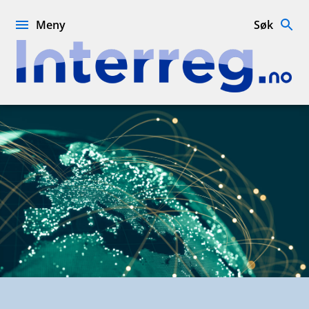
Hopp
til
Meny
Søk
innhold
Interreg.no
URBACT