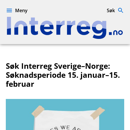
Hopp
til
Meny
Søk
innhold
Interreg.no
Søk Interreg Sverige–Norge:
Søknadsperiode 15. januar–15.
februar