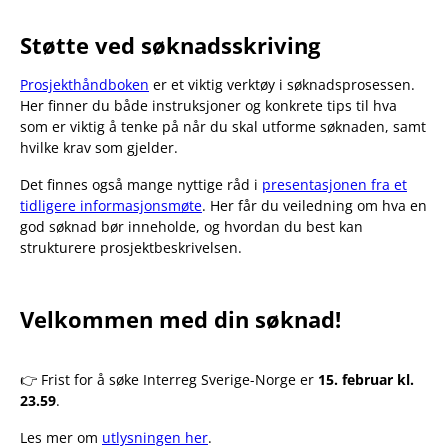
Støtte ved søknadsskriving
Prosjekthåndbo
k
en
er et viktig verktøy i søknadsprosessen.
Her finner du både instruksjoner og konkrete tips til hva
som er viktig å tenke på når du skal utforme søknaden, samt
hvilke krav som gjelder.
Det finnes også mange nyttige råd i
presentasjonen fra et
tidligere informasjonsmøte
. Her får du veiledning om hva en
god søknad bør inneholde, og hvordan du best kan
strukturere prosjektbeskrivelsen.
Velkommen med din søknad!
👉 Frist for å søke Interreg Sverige-Norge er
15. februar kl.
23.59
.
Les mer om
utlysningen her
.