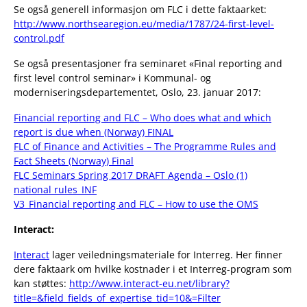
Se også generell informasjon om FLC i dette faktaarket:
http://www.northsearegion.eu/media/1787/24-first-level-
control.pdf
Se også presentasjoner fra seminaret «Final reporting and
first level control seminar» i Kommunal- og
moderniseringsdepartementet, Oslo, 23. januar 2017:
Financial reporting and FLC – Who does what and which
report is due when (Norway) FINAL
FLC of Finance and Activities – The Programme Rules and
Fact Sheets (Norway) Final
FLC Seminars Spring 2017 DRAFT Agenda – Oslo (1)
national rules_INF
V3_Financial reporting and FLC – How to use the OMS
Interact:
Interact
lager veiledningsmateriale for Interreg. Her finner
dere faktaark om hvilke kostnader i et Interreg-program som
kan støttes:
http://www.interact-eu.net/library?
title=&field_fields_of_expertise_tid=10&=Filter