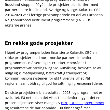
Russland stoppet. Pågående prosjekter ble sluttført med
partnere bare fra Finland, Sverige og Norge. Kolarctic CBC
2014-2020 var i forrige programperiode en del av European
Neighbourhood Instrument programmene (ENI) EUs
eksterne grense.
En rekke gode prosjekter
I løpet av programperioden finansierte Kolarctic CBC en
rekke prosjekter med nord-norske partnere innenfor
programmets målsetninger. Prioriterte områder i
programmet var nærings- og SMB-utvikling, beskyttelse av
miljø og klimatilpasning, bærekraftig transport og
kommunikasjonssystemer for økt tilgjengelighet i/til
regionen samt bidrag til god forvaltning i grenseområdene.
De siste prosjektene ble avsluttet i 2023, og programmet er
avsluttet. På nettsiden det vises til nedenfor, ligger det en
presentasjon som viser mange av
prosjektene i programmet
,
og resultatene de har oppnådd. Du finner også mer