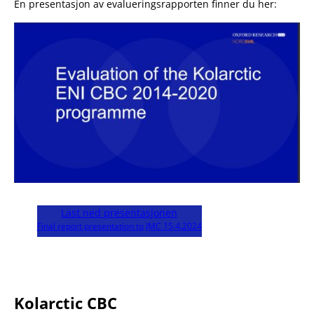
En presentasjon av evalueringsrapporten finner du her:
Last ned presentasjonen
Final report presentation to JMC 15.4.2024
Kolarctic CBC