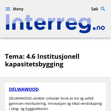
Hopp
til
Meny
Søk
innhold
Interreg.no
Tema:
4.6 Institusjonell
kapasitetsbygging
DELWAWOOD
DELWAWOOD utvikler sirkulær bruk av tre og avfall
gjennom resirkulering, innovasjon og lokal verdiskaping
i skog- og byggsektoren.