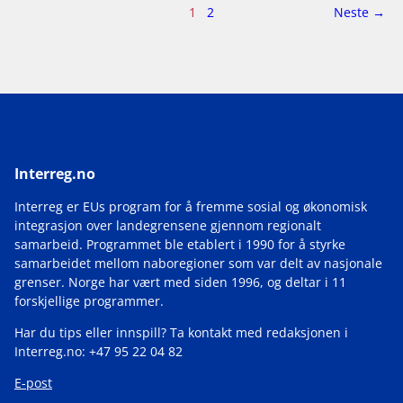
Side
side
1
2
Neste
→
1
av
2
Interreg.no
Interreg er EUs program for å fremme sosial og økonomisk
integrasjon over landegrensene gjennom regionalt
samarbeid. Programmet ble etablert i 1990 for å styrke
samarbeidet mellom naboregioner som var delt av nasjonale
grenser. Norge har vært med siden 1996, og deltar i 11
forskjellige programmer.
Har du tips eller innspill? Ta kontakt med redaksjonen i
Interreg.no: +47 95 22 04 82
E-post