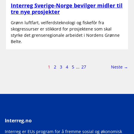
Interreg Sverige-Norge bevilger midler til
tre nye prosjekter
Grønn luftfart, velferdsteknologi og fiskefôr fra
skogressurser er stikkord for prosjektene som skal
styrke det grenseregionale arbeidet i Nordens Grønne
Belte.
Side
side
1
2
3
4
5
...
27
Neste
→
1
av
27
Interreg.no
Interreg er EUs program for å fremme sosial og økonomisk