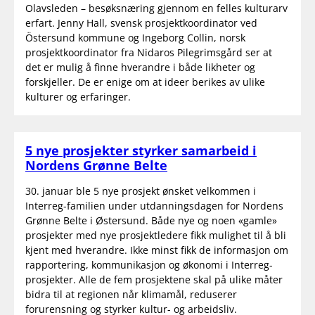
Olavsleden – besøksnæring gjennom en felles kulturarv
erfart. Jenny Hall, svensk prosjektkoordinator ved
Östersund kommune og Ingeborg Collin, norsk
prosjektkoordinator fra Nidaros Pilegrimsgård ser at
det er mulig å finne hverandre i både likheter og
forskjeller. De er enige om at ideer berikes av ulike
kulturer og erfaringer.
5 nye prosjekter styrker samarbeid i
Nordens Grønne Belte
30. januar ble 5 nye prosjekt ønsket velkommen i
Interreg-familien under utdanningsdagen for Nordens
Grønne Belte i Østersund. Både nye og noen «gamle»
prosjekter med nye prosjektledere fikk mulighet til å bli
kjent med hverandre. Ikke minst fikk de informasjon om
rapportering, kommunikasjon og økonomi i Interreg-
prosjekter. Alle de fem prosjektene skal på ulike måter
bidra til at regionen når klimamål, reduserer
forurensning og styrker kultur- og arbeidsliv.