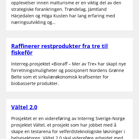
opplevelser innen matturisme er en viktig del av den
strategiske forankringen. Trøndelag, Jämtland
Härjedalen og Höga Kusten har lang erfaring med
næringsutvikling og…
Raffinerer restprodukter fra tre til
fiskefôr
Interreg-prosjektet «Bioraff – Mer av Tre» har skapt nye
forretningsmuligheter og posisjonert Nordens Grønne
Belte som et sirkulærøkonomisk kraftsenter for
biobasserte produkter.
Vältel 2.0
Prosjektet er en videreføring av Interreg Sverige-Norge
prosjektet Vältel, et prosjekt som har jobbet med å
skape en testarena for velferdsteknologiske løsninger i
helsesektoren. Vältel 2.0 skal videreføre arbeidet med…