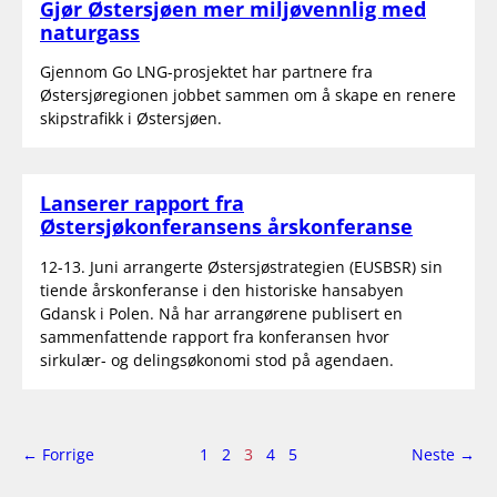
Gjør Østersjøen mer miljøvennlig med
naturgass
Gjennom Go LNG-prosjektet har partnere fra
Østersjøregionen jobbet sammen om å skape en renere
skipstrafikk i Østersjøen.
Lanserer rapport fra
Østersjøkonferansens årskonferanse
12-13. Juni arrangerte Østersjøstrategien (EUSBSR) sin
tiende årskonferanse i den historiske hansabyen
Gdansk i Polen. Nå har arrangørene publisert en
sammenfattende rapport fra konferansen hvor
sirkulær- og delingsøkonomi stod på agendaen.
side
Side
side
← Forrige
1
2
3
4
5
Neste
→
3