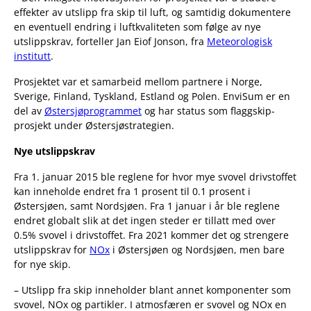
effekter av utslipp fra skip til luft, og samtidig dokumentere
en eventuell endring i luftkvaliteten som følge av nye
utslippskrav, forteller Jan Eiof Jonson, fra
Meteorologisk
institutt
.
Prosjektet var et samarbeid mellom partnere i Norge,
Sverige, Finland, Tyskland, Estland og Polen. EnviSum er en
del av
Østersjøprogrammet
og har status som flaggskip-
prosjekt under Østersjøstrategien.
Nye utslippskrav
Fra 1. januar 2015 ble reglene for hvor mye svovel drivstoffet
kan inneholde endret fra 1 prosent til 0.1 prosent i
Østersjøen, samt Nordsjøen. Fra 1 januar i år ble reglene
endret globalt slik at det ingen steder er tillatt med over
0.5% svovel i drivstoffet. Fra 2021 kommer det og strengere
utslippskrav for
NOx
i Østersjøen og Nordsjøen, men bare
for nye skip.
– Utslipp fra skip inneholder blant annet komponenter som
svovel, NOx og partikler. I atmosfæren er svovel og NOx en