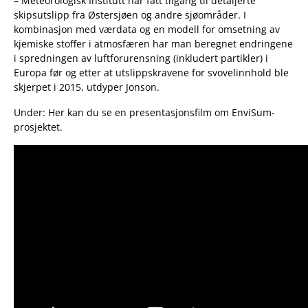
– Meteorologisk Institutt har fått tilgang til detaljerte
skipsutslipp fra Østersjøen og andre sjøområder. I
kombinasjon med værdata og en modell for omsetning av
kjemiske stoffer i atmosfæren har man beregnet endringene
i spredningen av luftforurensning (inkludert partikler) i
Europa før og etter at utslippskravene for svovelinnhold ble
skjerpet i 2015, utdyper Jonson.
Under: Her kan du se en presentasjonsfilm om EnviSum-
prosjektet.