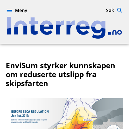
Hopp
til
Meny
Søk
innhold
Interreg.no
EnviSum styrker kunnskapen
om reduserte utslipp fra
skipsfarten