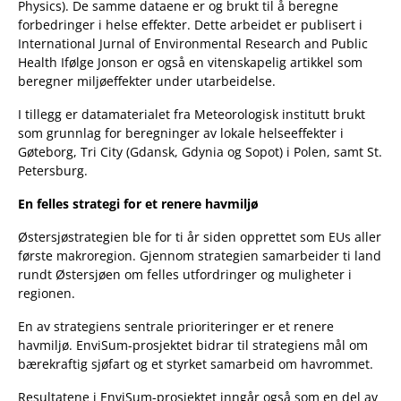
Physics). De samme dataene er og brukt til å beregne
forbedringer i helse effekter. Dette arbeidet er publisert i
International Jurnal of Environmental Research and Public
Health Ifølge Jonson er også en vitenskapelig artikkel som
beregner miljøeffekter under utarbeidelse.
I tillegg er datamaterialet fra Meteorologisk institutt brukt
som grunnlag for beregninger av lokale helseeffekter i
Gøteborg, Tri City (Gdansk, Gdynia og Sopot) i Polen, samt St.
Petersburg.
En felles strategi for et renere havmiljø
Østersjøstrategien ble for ti år siden opprettet som EUs aller
første makroregion. Gjennom strategien samarbeider ti land
rundt Østersjøen om felles utfordringer og muligheter i
regionen.
En av strategiens sentrale prioriteringer er et renere
havmiljø. EnviSum-prosjektet bidrar til strategiens mål om
bærekraftig sjøfart og et styrket samarbeid om havrommet.
Resultatene i EnviSum-prosjektet inngår også som en del av