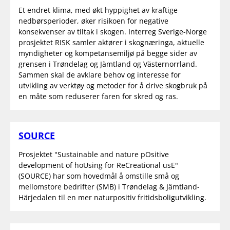
Et endret klima, med økt hyppighet av kraftige
nedbørsperioder, øker risikoen for negative
konsekvenser av tiltak i skogen. Interreg Sverige-Norge
prosjektet RISK samler aktører i skognæringa, aktuelle
myndigheter og kompetansemiljø på begge sider av
grensen i Trøndelag og Jämtland og Västernorrland.
Sammen skal de avklare behov og interesse for
utvikling av verktøy og metoder for å drive skogbruk på
en måte som reduserer faren for skred og ras.
SOURCE
Prosjektet "Sustainable and nature pOsitive
development of hoUsing for ReCreational usE"
(SOURCE) har som hovedmål å omstille små og
mellomstore bedrifter (SMB) i Trøndelag & Jämtland-
Härjedalen til en mer naturpositiv fritidsboligutvikling.