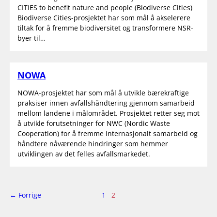
CITIES to benefit nature and people (Biodiverse Cities)
Biodiverse Cities-prosjektet har som mål å akselerere
tiltak for å fremme biodiversitet og transformere NSR-
byer til…
NOWA
NOWA-prosjektet har som mål å utvikle bærekraftige
praksiser innen avfallshåndtering gjennom samarbeid
mellom landene i målområdet. Prosjektet retter seg mot
å utvikle forutsetninger for NWC (Nordic Waste
Cooperation) for å fremme internasjonalt samarbeid og
håndtere nåværende hindringer som hemmer
utviklingen av det felles avfallsmarkedet.
side
Side
← Forrige
1
2
2
av