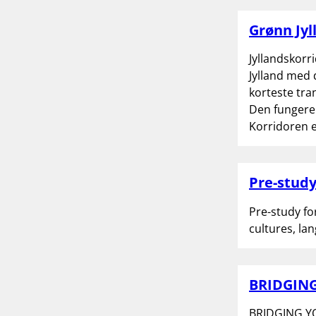
Grønn Jyl
Jyllandskorr
Jylland med 
korteste tra
Den fungerer
Korridoren e
Pre-study
Pre-study fo
cultures, la
BRIDGIN
BRIDGING Y