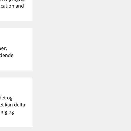
cation and
ner,
idende
det og
et kan delta
ring og