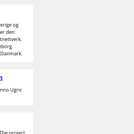
verige og
rer den
tnettverk.
eborg.
g Danmark.
m
Finno Ugric
he project