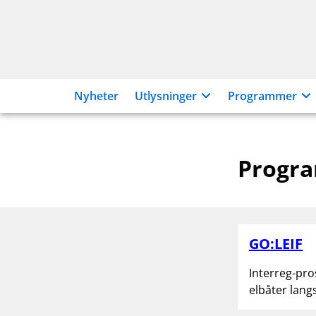
Hopp
til
innhold
Nyheter
Utlysninger
Programmer
Progr
GO:LEIF
Interreg-pros
elbåter lang