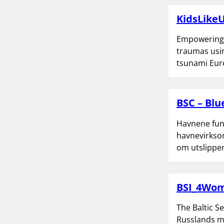
KidsLike
Empowering N
traumas usin
tsunami Euro
BSC – Blu
Havnene fun
havnevirksom
om utslippen
BSI_4Wo
The Baltic S
Russlands mi