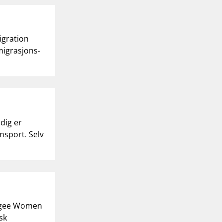
igration
migrasjons-
dig er
nsport. Selv
efugee Women
sk