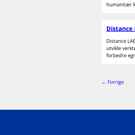
humanitær kr
Distance
Distance LAB
utvikle verk
forbedre egn
side
S
← Forrige
2
a
2