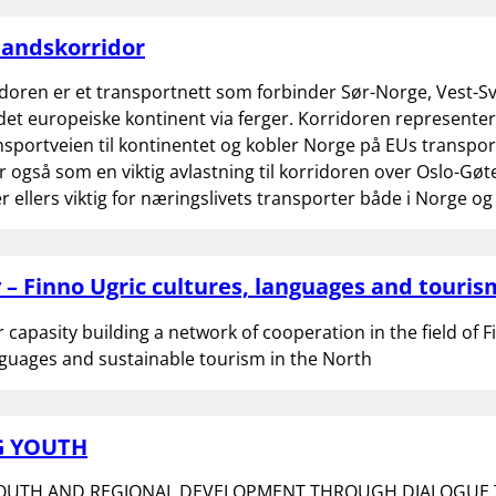
landskorridor
idoren er et transportnett som forbinder Sør-Norge, Vest-S
det europeiske kontinent via ferger. Korridoren represente
nsportveien til kontinentet og kobler Norge på EUs transpor
 også som en viktig avlastning til korridoren over Oslo-Gøt
r ellers viktig for næringslivets transporter både i Norge o
 – Finno Ugric cultures, languages and touris
r capasity building a network of cooperation in the field of 
nguages and sustainable tourism in the North
G YOUTH
OUTH AND REGIONAL DEVELOPMENT THROUGH DIALOGUE T