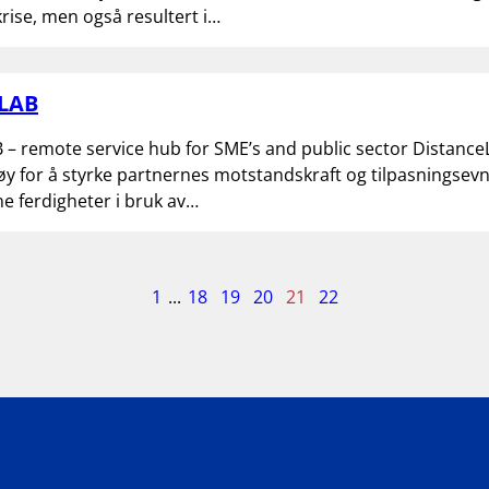
ise, men også resultert i…
 LAB
 – remote service hub for SME’s and public sector Distance
tøy for å styrke partnernes motstandskraft og tilpasningse
e ferdigheter i bruk av…
ide
1
...
18
19
20
21
22
1
v
2