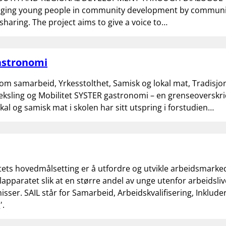
aging young people in community development by communi
sharing. The project aims to give a voice to…
astronomi
om samarbeid, Yrkesstolthet, Samisk og lokal mat, Tradisjo
eksling og Mobilitet SYSTER gastronomi – en grenseoverskr
okal og samisk mat i skolen har sitt utspring i forstudien…
tets hovedmålsetting er å utfordre og utvikle arbeidsmarke
apparatet slik at en større andel av unge utenfor arbeidsliv
isser. SAIL står for Samarbeid, Arbeidskvalifisering, Inklude
'.