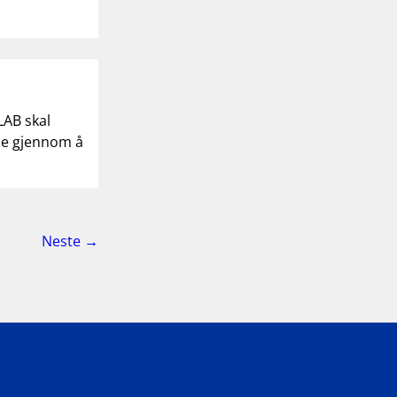
LAB skal
vne gjennom å
side
Neste
→