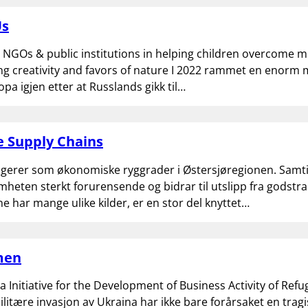
Us
GOs & public institutions in helping children overcome m
g creativity and favors of nature I 2022 rammet en enorm 
pa igjen etter at Russlands gikk til…
e Supply Chains
gerer som økonomiske ryggrader i Østersjøregionen. Samti
heten sterkt forurensende og bidrar til utslipp fra godstra
e har mange ulike kilder, er en stor del knyttet…
men
ea Initiative for the Development of Business Activity of R
litære invasjon av Ukraina har ikke bare forårsaket en tragi