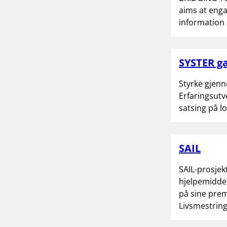
aims at eng
information 
SYSTER g
Styrke gjenn
Erfaringsutv
satsing på l
SAIL
SAIL-prosjek
hjelpemiddel
på sine prem
Livsmestring