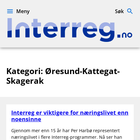
Hopp
til
Meny
Søk
innhold
Interreg.no
Kategori:
Øresund-Kattegat-
Skagerak
Interreg er viktigere for næringslivet enn
noensinne
Gjennom mer enn 15 år har Per Harbø representert
næringslivet i flere Interreg-programmer. Nå ser han