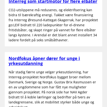
Interreg som startmotor for flere elbåter
CO2-utslippene må reduseres, og elektrifisering kan
bidra til bærekraftig energi. Takket være finansiering
fra Interreg Øresund-Kattegat-Skagerrak, har prosjektet
go:LEIF bidratt til 220 ladepunkter for el-drevne
fritidsbåter, og skapt ringer på vannet for flere elbåter
langs kystene. I Arendal er det blant annet installert 34
ladere fordelt på seks småbåthavner.
Nordfokus åpner dører for unge i
yrkesutdanning
Når stadig færre unge velger yrkesutdanning, har
Interreg-prosjektet Nordfokus bygget broer mellom
Danmark, Sverige og Norge. Gustav Brix Rasmussen er
en av ungdommene som har fått nye muligheter
gjennom prosjektet. På norsk side har NAV Agder
bidratt til å koble lærlinger og bedrifter på tvers av
landegrensene, slik at mobilitet styrker både unge og