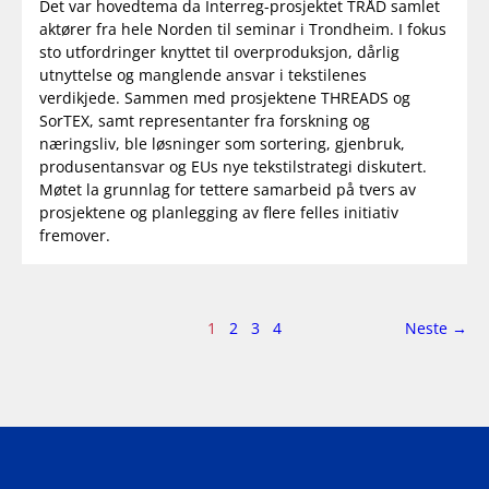
Det var hovedtema da Interreg-prosjektet TRÅD samlet
aktører fra hele Norden til seminar i Trondheim. I fokus
sto utfordringer knyttet til overproduksjon, dårlig
utnyttelse og manglende ansvar i tekstilenes
verdikjede. Sammen med prosjektene THREADS og
SorTEX, samt representanter fra forskning og
næringsliv, ble løsninger som sortering, gjenbruk,
produsentansvar og EUs nye tekstilstrategi diskutert.
Møtet la grunnlag for tettere samarbeid på tvers av
prosjektene og planlegging av flere felles initiativ
fremover.
Side
side
1
2
3
4
Neste
→
1
av
4