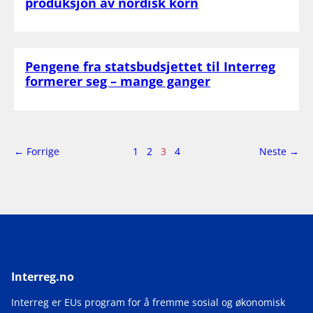
produksjon av nordisk korn
Pengene fra statsbudsjettet til Interreg
formerer seg – mange ganger
side
Side
side
← Forrige
1
2
3
4
Neste
→
3
av
4
Interreg.no
Interreg er EUs program for å fremme sosial og økonomisk