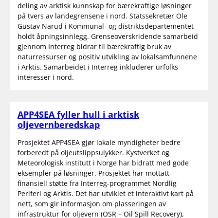
deling av arktisk kunnskap for bærekraftige løsninger
på tvers av landegrensene i nord. Statssekretær Ole
Gustav Narud i Kommunal- og distriktsdepartementet
holdt åpningsinnlegg. Grenseoverskridende samarbeid
gjennom Interreg bidrar til bærekraftig bruk av
naturressurser og positiv utvikling av lokalsamfunnene
i Arktis. Samarbeidet i Interreg inkluderer urfolks
interesser i nord.
APP4SEA fyller hull i arktisk
oljevernberedskap
Prosjektet APP4SEA gjør lokale myndigheter bedre
forberedt på oljeutslippsulykker. Kystverket og
Meteorologisk institutt i Norge har bidratt med gode
eksempler på løsninger. Prosjektet har mottatt
finansiell støtte fra Interreg-programmet Nordlig
Periferi og Arktis. Det har utviklet et interaktivt kart på
nett, som gir informasjon om plasseringen av
infrastruktur for oljevern (OSR – Oil Spill Recovery),