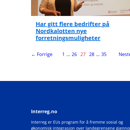
Har gitt flere bedrifter på
Nordkalotten nye
forretningsmuligheter
side
Side
← Forrige
1
…
26
27
28
…
35
Nest
27
av
35
Interreg.no
Interreg er EUs program for å fremme sosial og
økonomisk integrasjon over landegrensene gjenn