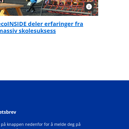
ecoINSIDE deler erfaringer fra
massiv skolesuksess
etsbrev
k på knappen nedenfor for å melde deg på