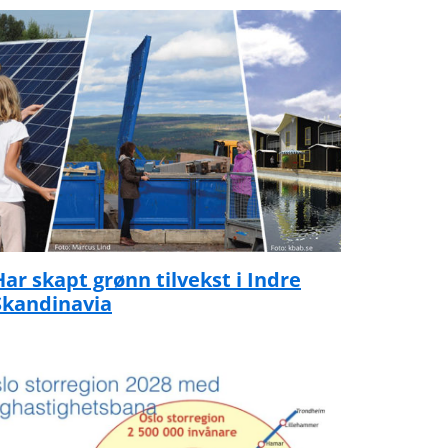
Har skapt grønn tilvekst i Indre
Skandinavia