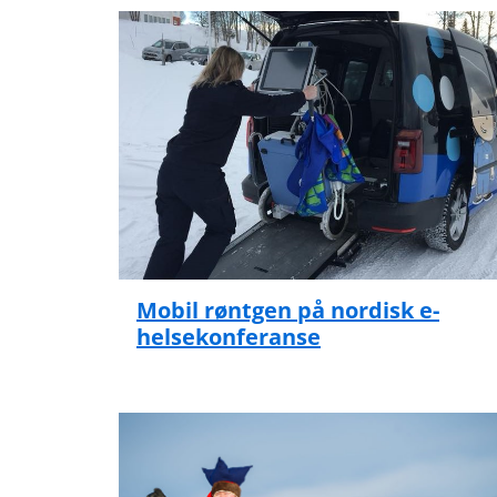
Mobil røntgen på nordisk e-
helsekonferanse