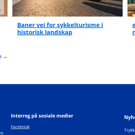
Baner vei for sykkelturisme i
historisk landskap
side
e
→
Interreg på sosiale medier
Nyh
Facebook
Tryk
om