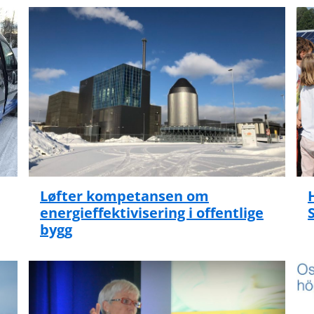
Løfter kompetansen om
energieffektivisering i offentlige
bygg