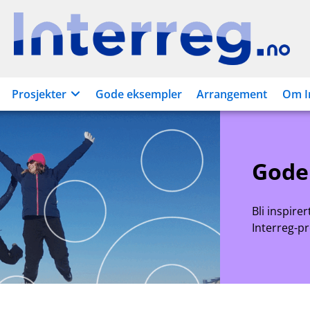
Interreg.no
Prosjekter
Gode eksempler
Arrangement
Om I
Gode
Bli inspire
Interreg-p