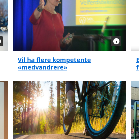
Vil ha flere kompetente
«medvandrere»