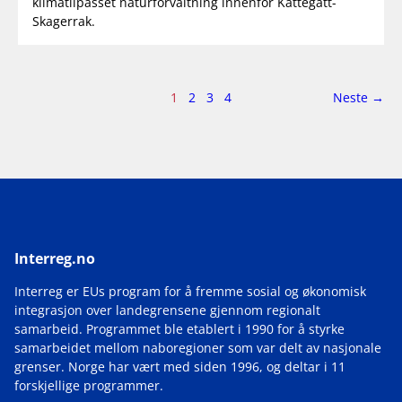
klimatilpasset naturforvaltning innenfor Kattegatt-
Skagerrak.
Side
side
1
2
3
4
Neste
→
1
av
4
Interreg.no
Interreg er EUs program for å fremme sosial og økonomisk
integrasjon over landegrensene gjennom regionalt
samarbeid. Programmet ble etablert i 1990 for å styrke
samarbeidet mellom naboregioner som var delt av nasjonale
grenser. Norge har vært med siden 1996, og deltar i 11
forskjellige programmer.