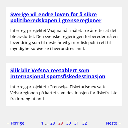
Sverige vil endre loven for å sikre
politiberedskapen i grenseregioner
Interreg-prosjektet Vaajma når målet, tre år etter at det
ble avsluttet: Den svenske regjeringen forbereder nå en
lovendring som til neste år vil gi nordisk politi rett til
myndighetsutøvelse i hverandres land.
Slik blir Vefsna reetablert som
internasjonal sportsfiskedestinasjon
Interreg-prosjektet «Grenseløs Fisketurisme» satte
Vefsnregionen på kartet som destinasjon for fiskefrelste
fra inn- og utland.
side
Side
side
← Forrige
1
...
28
29
30
31
32
Neste
→