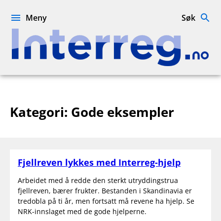
Hopp
til
Meny
Søk
innhold
Interreg.no
Kategori:
Gode eksempler
Fjellreven lykkes med Interreg-hjelp
Arbeidet med å redde den sterkt utryddingstrua
fjellreven, bærer frukter. Bestanden i Skandinavia er
tredobla på ti år, men fortsatt må revene ha hjelp. Se
NRK-innslaget med de gode hjelperne.