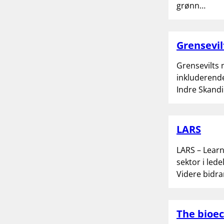
grønn…
Grensevil
Grensevilts 
inkluderende
Indre Skandi
LARS
LARS – Learn
sektor i led
Videre bidra
The bioe