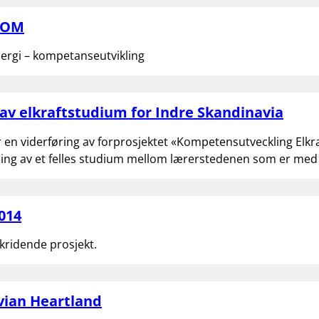
KOM
ergi – kompetanseutvikling
 av elkraftstudium for Indre Skandinavia
r en viderføring av forprosjektet «Kompetensutveckling Elkra
kling av et felles studium mellom lærerstedenen som er med 
014
kridende prosjekt.
vian Heartland