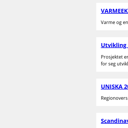
VARMEE
Varme og en
Utvikling
Prosjektet e
for seg utvi
UNISKA 2
Regionovers
Scandina