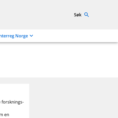
Søk
nterreg Norge
 forsknings-
om en