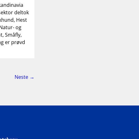
kandinavia
 sektor deltok
kkhund, Hest
Natur- og
, Småfly,
ng er prøvd
side
Neste
→