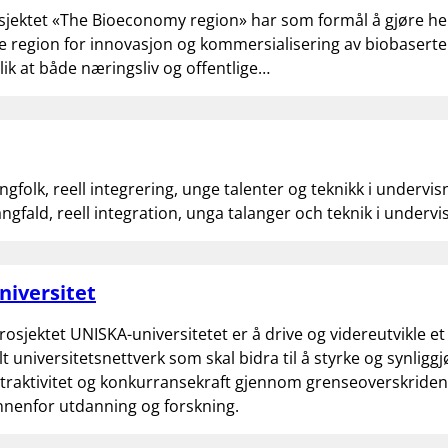
sjektet «The Bioeconomy region» har som formål å gjøre h
de region for innovasjon og kommersialisering av biobasert
lik at både næringsliv og offentlige…
ngfolk, reell integrering, unge talenter og teknikk i undervi
ångfald, reell integration, unga talanger och teknik i underv
niversitet
osjektet UNISKA-universitetet er å drive og videreutvikle et
t universitetsnettverk som skal bidra til å styrke og synliggj
traktivitet og konkurransekraft gjennom grenseoverskride
nnenfor utdanning og forskning.