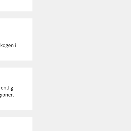
skogen i
entlig
gioner.