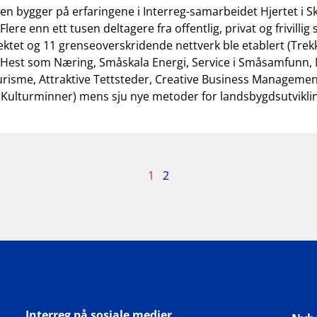
en bygger på erfaringene i Interreg-samarbeidet Hjertet i S
Flere enn ett tusen deltagere fra offentlig, privat og frivillig
jektet og 11 grenseoverskridende nettverk ble etablert (Tre
, Hest som Næring, Småskala Energi, Service i Småsamfunn, 
isme, Attraktive Tettsteder, Creative Business Management
Kulturminner) mens sju nye metoder for landsbygdsutvikli
ide
1
2
v
Interreg på sosiale medier