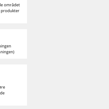
ele området
e produkter
sningen
isningen)
øre
nde