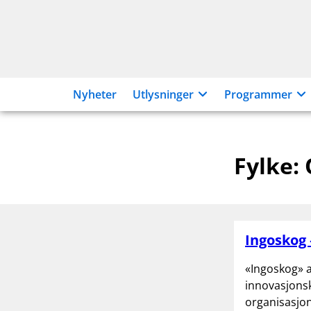
Hopp
til
innhold
Nyheter
Utlysninger
Programmer
Fylke:
Ingoskog 
«Ingoskog» 
innovasjonsk
organisasjon