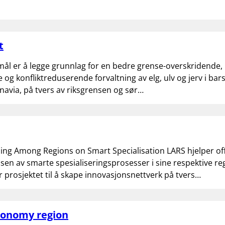
t
mål er å legge grunnlag for en bedre grense-overskridende,
 og konfliktreduserende forvaltning av elg, ulv og jerv i bar
navia, på tvers av riksgrensen og sør…
ing Among Regions on Smart Specialisation LARS hjelper off
elsen av smarte spesialiseringsprosesser i sine respektive re
r prosjektet til å skape innovasjonsnettverk på tvers…
conomy region