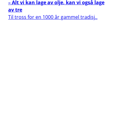
– Alt vi kan lage av olje, kan vi også lage
av tre
Til tross for en 1000 år gammel tradisj..