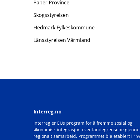
Paper Province
Skogsstyrelsen
Hedmark Fylkeskommune
Länsstyrelsen Värmland
Interreg.no
Interreg er EUs program for å fremme sosial og
økonomisk integrasjon over landegrensene gjenn
regionalt samarbeid. Programmet ble etablert i 19