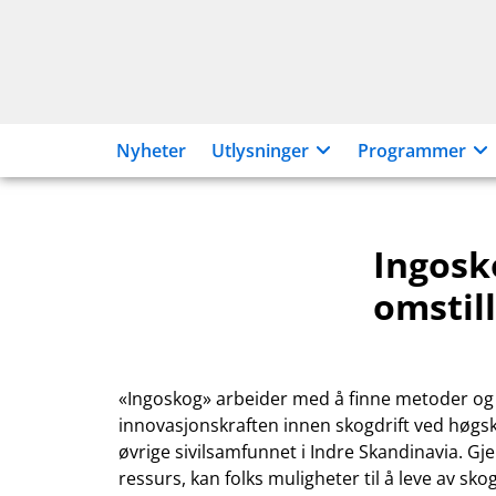
Hopp
til
innhold
Nyheter
Utlysninger
Programmer
Ingosk
omstill
«Ingoskog» arbeider med å finne metoder og
innovasjonskraften innen skogdrift ved høgsko
øvrige sivilsamfunnet i Indre Skandinavia. 
ressurs, kan folks muligheter til å leve av sko