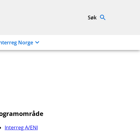
Søk
nterreg Norge
rogramområde
Interreg A/ENI