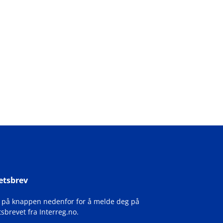
etsbrev
k på knappen nedenfor for å melde deg på
sbrevet fra Interreg.no.