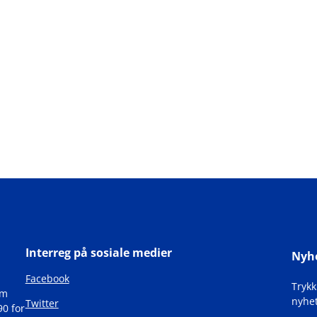
Interreg på sosiale medier
Nyh
Facebook
Tryk
om
nyhet
Twitter
90 for