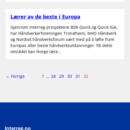
Lærer av de beste i Europa
Gjennom Interreg-prosjektene BSR-Quick og Quick IGA,
har Håndverkerforeningen Trondheim, NHO Håndverk
og Nordisk håndverksforum vært med på å løfte fram
Europas aller beste håndverksutdanninger. På dette
området kan Norge lære…
side
Side
← Forrige
1
...
28
29
30
31
32
32
av
32
Interreg.no