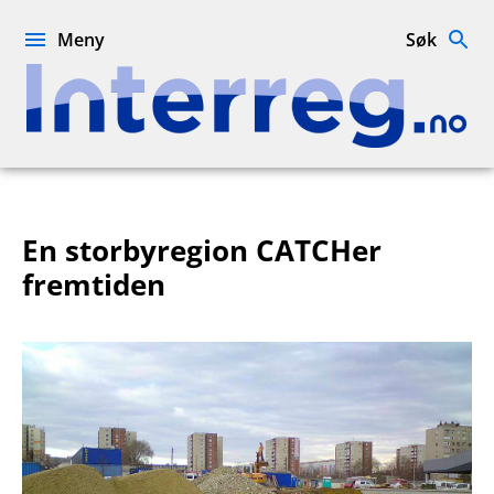
Hopp
til
Meny
Søk
innhold
Interreg.no
En storbyregion CATCHer
fremtiden