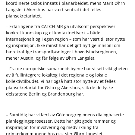
koordinerte Oslos innsats i planarbeidet, mens Marit Øhrn
Langslet i Akershus har vært sentral i det felles
plansekretariatet.
– Erfaringene fra CATCH-MR ga utvilsomt perspektiver,
konkret kunnskap og et kontaktnettverk – både
internasjonalt og i egen region – som har vært til stor nytte
og inspirasjon. Ikke minst har det gitt nyttige innspill om
bærekraftige transportløsninger i hovedstadsregionen,
mener Austin, og får følge av Øhrn Langslet.
– Fra de europeiske samarbeidsbyene har vi sett viktigheten
av å fullintegrere lokaltog i det regionale og lokale
kollektivtilbudet. Vi har også hatt stor nytte av et felles
plansekretariat for Oslo og Akershus, slik de de tyske
delstatene Berlin og Brandenburg har.
– Samtidig har vi lært av Göteborgregionens dialogbaserte
planleggingsprosesser. Dette har gitt gode rammer og
inspirasjon for involvering og medvirkning fra
primærkommunene hos oss, sier Øhrn Langslet.