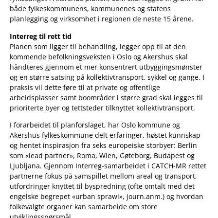
både fylkeskommunens, kommunenes og statens
planlegging og virksomhet i regionen de neste 15 årene.
Interreg til rett tid
Planen som ligger til behandling, legger opp til at den
kommende befolkningsveksten i Oslo og Akershus skal
håndteres gjennom et mer konsentrert utbyggingsmønster
og en større satsing på kollektivtransport, sykkel og gange. I
praksis vil dette føre til at private og offentlige
arbeidsplasser samt boområder i større grad skal legges til
prioriterte byer og tettsteder tilknyttet kollektivtransport.
I forarbeidet til planforslaget, har Oslo kommune og
Akershus fylkeskommune delt erfaringer, høstet kunnskap
og hentet inspirasjon fra seks europeiske storbyer: Berlin
som «lead partner», Roma, Wien, Gøteborg, Budapest og
Ljubljana. Gjennom Interreg-samarbeidet i CATCH-MR rettet
partnerne fokus på samspillet mellom areal og transport,
utfordringer knyttet til byspredning (ofte omtalt med det
engelske begrepet «urban sprawl», journ.anm.) og hvordan
folkevalgte organer kan samarbeide om store
utviklingsspørsmål.