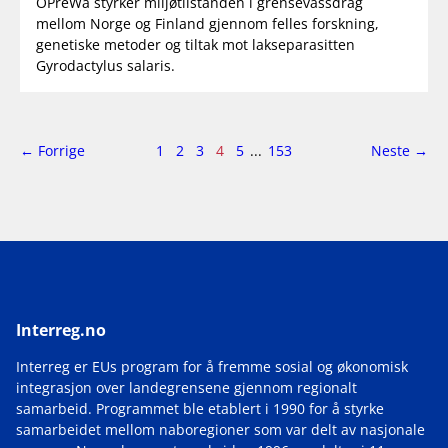
OPreWa styrker miljøtilstanden i grensevassdrag
mellom Norge og Finland gjennom felles forskning,
genetiske metoder og tiltak mot lakseparasitten
Gyrodactylus salaris.
side
Side
side
← Forrige
1
2
3
4
5
...
153
Neste
→
4
av
153
Interreg.no
Interreg er EUs program for å fremme sosial og økonomisk
integrasjon over landegrensene gjennom regionalt
samarbeid. Programmet ble etablert i 1990 for å styrke
samarbeidet mellom naboregioner som var delt av nasjonale