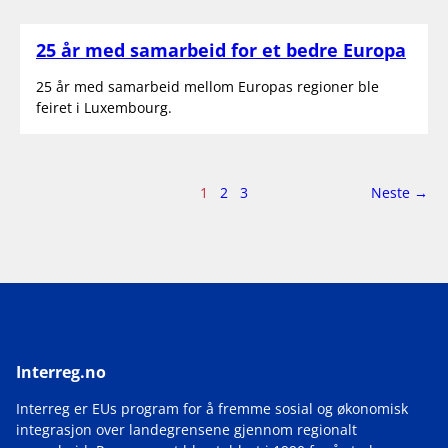
25 år med samarbeid for et bedre Europa
25 år med samarbeid mellom Europas regioner ble
feiret i Luxembourg.
Side
side
1
2
3
Neste
→
1
av
3
Interreg.no
Interreg er EUs program for å fremme sosial og økonomisk
integrasjon over landegrensene gjennom regionalt