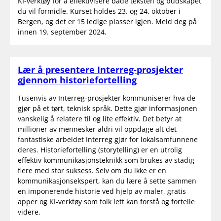
KI-verktøy for å effektivisere både teksten og budskapet
du vil formidle. Kurset holdes 23. og 24. oktober i
Bergen, og det er 15 ledige plasser igjen. Meld deg på
innen 19. september 2024.
Lær å presentere Interreg-prosjekter
gjennom historiefortelling
Tusenvis av Interreg-prosjekter kommuniserer hva de
gjør på et tørt, teknisk språk. Dette gjør informasjonen
vanskelig å relatere til og lite effektiv. Det betyr at
millioner av mennesker aldri vil oppdage alt det
fantastiske arbeidet Interreg gjør for lokalsamfunnene
deres. Historiefortelling (storytelling) er en utrolig
effektiv kommunikasjonsteknikk som brukes av stadig
flere med stor suksess. Selv om du ikke er en
kommunikasjonsekspert, kan du lære å sette sammen
en imponerende historie ved hjelp av maler, gratis
apper og KI-verktøy som folk lett kan forstå og fortelle
videre.