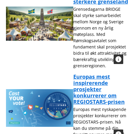
sterkere grenseland
Grensedagarna BRIDGE
skal styrke samarbeidet
mellom Norge og Sverige
gjennom en ny årlig
møteplass. Med
Rømskogsavtalet som
fundament skal prosjektet
bidra til økt attraktivitet og
bærekraftig utvikling i
grenseregionen.
Europas mest
inspirerende
prosjekter
konkurrerer om
REGIOSTARS-prisen
Europas mest nyskapende
prosjekter konkurrerer om
REGIOSTARS-prisen. Nå
kan du stemme på din