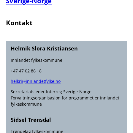
Sverige-Norge
Kontakt
Helmik Slora Kristiansen
Innlandet fylkeskommune
+47 47 02 86 18
helkri@innlandetfylke.no
Sekretariatsleder Interreg Sverige-Norge
Forvaltningsorganisasjon for programmet er Innlandet
fylkeskommune
Sidsel Trønsdal
Trøndelag fylkeskommune