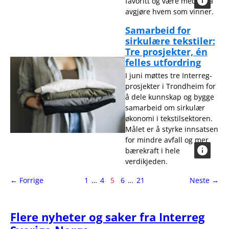
favoritt og være med på å
avgjøre hvem som vinner.
Samarbeid for
sirkulære tekstiler:
Tre prosjekter, én
felles utfordring
I juni møttes tre Interreg-
prosjekter i Trondheim for
å dele kunnskap og bygge
samarbeid om sirkulær
økonomi i tekstilsektoren.
Målet er å styrke innsatsen
for mindre avfall og mer
bærekraft i hele
verdikjeden.
side
Side
side
← Forrige
1
…
4
5
6
…
21
Neste
→
5
av
21
Flere nyheter og saker fra Interreg