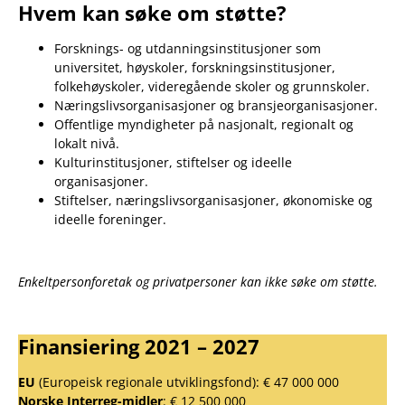
Hvem kan søke om støtte?
Forsknings- og utdanningsinstitusjoner som
universitet, høyskoler, forskningsinstitusjoner,
folkehøyskoler, videregående skoler og grunnskoler.
Næringslivsorganisasjoner og bransjeorganisasjoner.
Offentlige myndigheter på nasjonalt, regionalt og
lokalt nivå.
Kulturinstitusjoner, stiftelser og ideelle
organisasjoner.
Stiftelser, næringslivsorganisasjoner, økonomiske og
ideelle foreninger.
Enkeltpersonforetak og privatpersoner kan ikke søke om støtte.
Finansiering 2021 – 2027
EU
(Europeisk regionale utviklingsfond): € 47 000 000
Norske Interreg-midler
: € 12 500 000