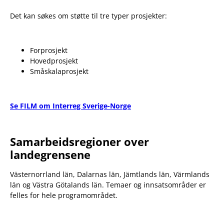
Det kan søkes om støtte til tre typer prosjekter:
Forprosjekt
Hovedprosjekt
Småskalaprosjekt
Se FILM om Interreg Sverige-Norge
Samarbeidsregioner over
landegrensene
Västernorrland län, Dalarnas län, Jämtlands län, Värmlands
län og Västra Götalands län. Temaer og innsatsområder er
felles for hele programområdet.