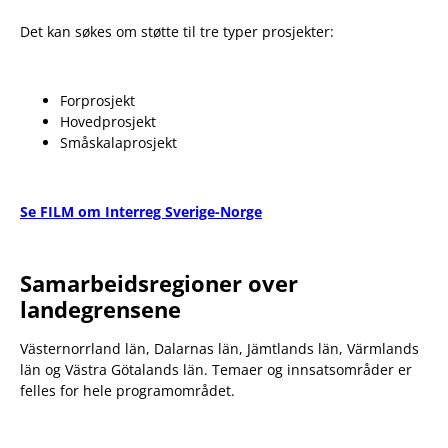
Det kan søkes om støtte til tre typer prosjekter:
Forprosjekt
Hovedprosjekt
Småskalaprosjekt
Se FILM om Interreg Sverige-Norge
Samarbeidsregioner over
landegrensene
Västernorrland län, Dalarnas län, Jämtlands län, Värmlands
län og Västra Götalands län. Temaer og innsatsområder er
felles for hele programområdet.