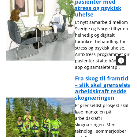
pasienter med
stress og psykisk
uhelse
Et nytt samarbeid mellom
Sverige og Norge tilbyr en
helhetlig og digitalt
forankret behandling for
stress og psykisk uhelse.
AntiStress-programmet gir
pasienter støtte både via
app og samtaleterapi.
Fra skog til framtid
– slik skal grenseløs
arbeidskraft redde
skognæringen
Et grenseløst prosjekt skal
løse mangelen på
arbeidskraft i
skognæringen. Med
teknologi, sommerjobber