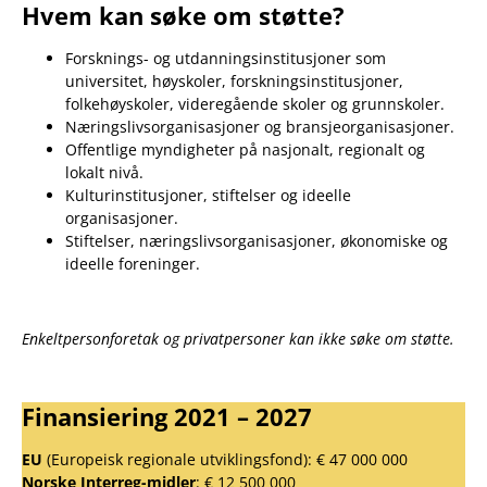
Hvem kan søke om støtte?
Forsknings- og utdanningsinstitusjoner som
universitet, høyskoler, forskningsinstitusjoner,
folkehøyskoler, videregående skoler og grunnskoler.
Næringslivsorganisasjoner og bransjeorganisasjoner.
Offentlige myndigheter på nasjonalt, regionalt og
lokalt nivå.
Kulturinstitusjoner, stiftelser og ideelle
organisasjoner.
Stiftelser, næringslivsorganisasjoner, økonomiske og
ideelle foreninger.
Enkeltpersonforetak og privatpersoner kan ikke søke om støtte.
Finansiering 2021 – 2027
EU
(Europeisk regionale utviklingsfond): € 47 000 000
Norske Interreg-midler
: € 12 500 000