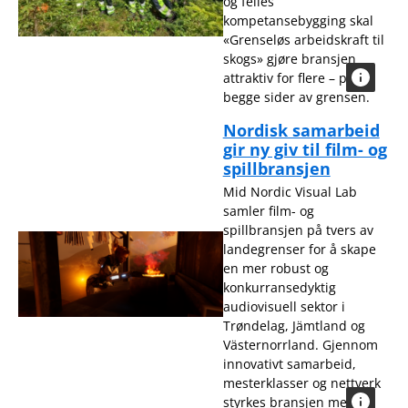
og felles
kompetansebygging skal
«Grenseløs arbeidskraft til
skogs» gjøre bransjen
attraktiv for flere – på
begge sider av grensen.
Nordisk samarbeid
gir ny giv til film- og
spillbransjen
Mid Nordic Visual Lab
samler film- og
spillbransjen på tvers av
landegrenser for å skape
en mer robust og
konkurransedyktig
audiovisuell sektor i
Trøndelag, Jämtland og
Västernorrland. Gjennom
innovativt samarbeid,
mesterklasser og nettverk
styrkes bransjen med ny