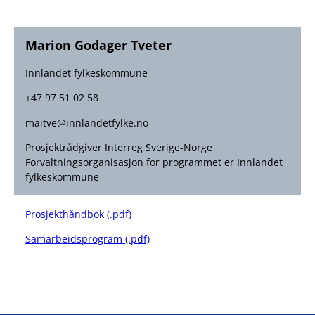
Marion Godager Tveter
Innlandet fylkeskommune
+47 97 51 02 58
maitve@innlandetfylke.no
Prosjektrådgiver Interreg Sverige-Norge
Forvaltningsorganisasjon for programmet er Innlandet
fylkeskommune
Prosjekthåndbok (.pdf)
Samarbeidsprogram (.pdf)