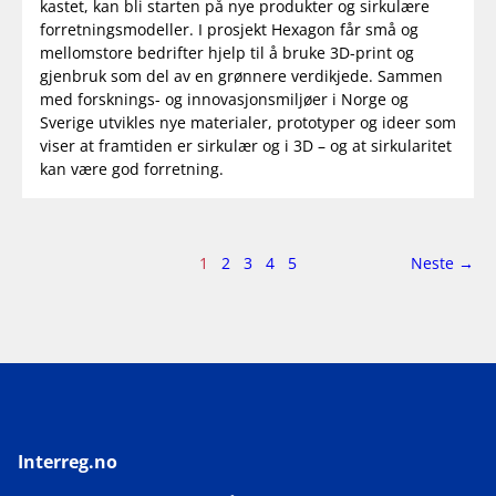
kastet, kan bli starten på nye produkter og sirkulære
forretningsmodeller. I prosjekt Hexagon får små og
mellomstore bedrifter hjelp til å bruke 3D-print og
gjenbruk som del av en grønnere verdikjede. Sammen
med forsknings- og innovasjonsmiljøer i Norge og
Sverige utvikles nye materialer, prototyper og ideer som
viser at framtiden er sirkulær og i 3D – og at sirkularitet
kan være god forretning.
Side
side
1
2
3
4
5
Neste
→
1
av
5
Interreg.no