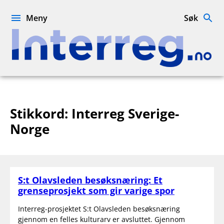
Hopp
til
Meny
Søk
innhold
Interreg.no
Stikkord:
Interreg Sverige-
Norge
S:t Olavsleden besøksnæring: Et
grenseprosjekt som gir varige spor
Interreg-prosjektet S:t Olavsleden besøksnæring
gjennom en felles kulturarv er avsluttet. Gjennom