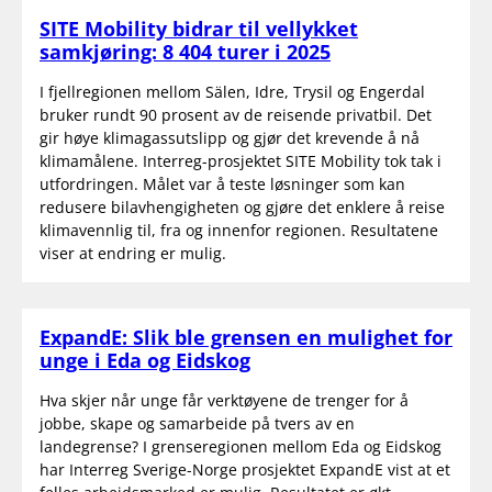
SITE Mobility bidrar til vellykket
samkjøring: 8 404 turer i 2025
I fjellregionen mellom Sälen, Idre, Trysil og Engerdal
bruker rundt 90 prosent av de reisende privatbil. Det
gir høye klimagassutslipp og gjør det krevende å nå
klimamålene. Interreg-prosjektet SITE Mobility tok tak i
utfordringen. Målet var å teste løsninger som kan
redusere bilavhengigheten og gjøre det enklere å reise
klimavennlig til, fra og innenfor regionen. Resultatene
viser at endring er mulig.
ExpandE: Slik ble grensen en mulighet for
unge i Eda og Eidskog
Hva skjer når unge får verktøyene de trenger for å
jobbe, skape og samarbeide på tvers av en
landegrense? I grenseregionen mellom Eda og Eidskog
har Interreg Sverige-Norge prosjektet ExpandE vist at et