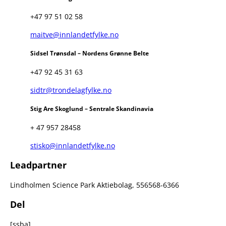
+47 97 51 02 58
maitve@innlandetfylke.no
Sidsel Trønsdal – Nordens Grønne Belte
+47 92 45 31 63
sidtr@trondelagfylke.no
Stig Are Skoglund – Sentrale Skandinavia
+ 47 957 28458
stisko@innlandetfylke.no
Leadpartner
Lindholmen Science Park Aktiebolag, 556568-6366
Del
[ssba]