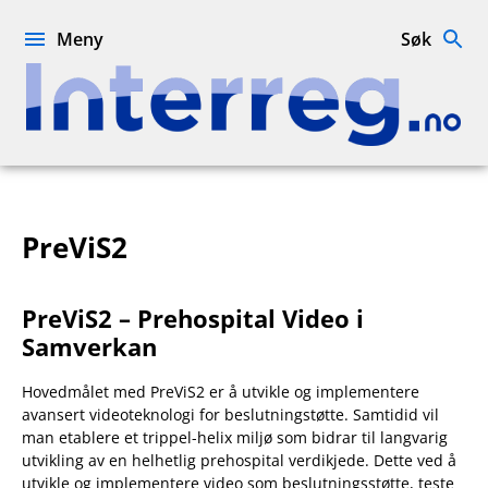
Hopp
til
Meny
Søk
innhold
Interreg.no
PreViS2
PreViS2 – Prehospital Video i
Samverkan
Hovedmålet med PreViS2 er å utvikle og implementere
avansert videoteknologi for beslutningstøtte. Samtidid vil
man etablere et trippel-helix miljø som bidrar til langvarig
utvikling av en helhetlig prehospital verdikjede. Dette ved å
utvikle og implementere video som beslutningsstøtte, teste