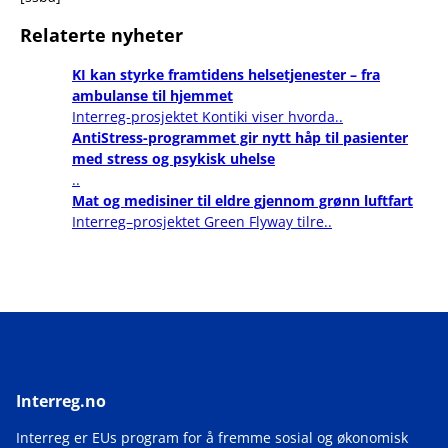
Relaterte nyheter
KI kan styrke framtidens helsetjenester – fra
ambulanse til hjemmet
Interreg-prosjektet Kontiki viser hvorda..
AntiStress-programmet gir nytt håp til pasienter
med stress og psykisk uhelse
..
Mat og medisiner til eldre gjennom grønn luftfart
Interreg–prosjektet Green Flyway tilre..
Interreg.no
Interreg er EUs program for å fremme sosial og økonomisk