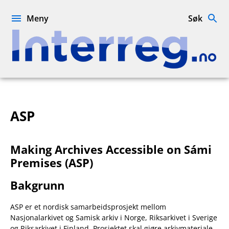
Hopp
til
Meny
Søk
innhold
Interreg.no
ASP
Making Archives Accessible on Sámi
Premises (ASP)
Bakgrunn
ASP er et nordisk samarbeidsprosjekt mellom
Nasjonalarkivet og Samisk arkiv i Norge, Riksarkivet i Sverige
og Riksarkivet i Finland. Prosjektet skal gjøre arkivmateriale