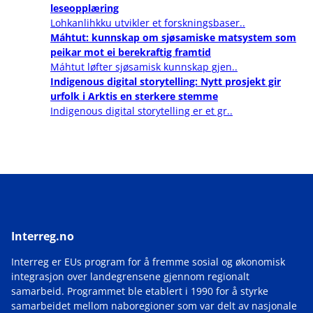
leseopplæring
Lohkanlihkku utvikler et forskningsbaser..
Máhtut: kunnskap om sjøsamiske matsystem som
peikar mot ei berekraftig framtid
Máhtut løfter sjøsamisk kunnskap gjen..
Indigenous digital storytelling: Nytt prosjekt gir
urfolk i Arktis en sterkere stemme
Indigenous digital storytelling er et gr..
Interreg.no
Interreg er EUs program for å fremme sosial og økonomisk
integrasjon over landegrensene gjennom regionalt
samarbeid. Programmet ble etablert i 1990 for å styrke
samarbeidet mellom naboregioner som var delt av nasjonale