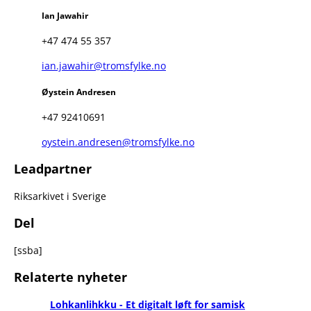
Ian Jawahir
+47 474 55 357
ian.jawahir@tromsfylke.no
Øystein Andresen
+47 92410691
oystein.andresen@tromsfylke.no
Leadpartner
Riksarkivet i Sverige
Del
[ssba]
Relaterte nyheter
Lohkanlihkku - Et digitalt løft for samisk