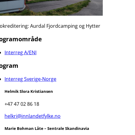
okreditering: Aurdal Fjordcamping og Hytter
rogramområde
Interreg A/ENI
ogram
Interreg Sverige-Norge
Helmik Slora Kristiansen
+47 47 02 86 18
helkri@innlandetfylke.no
Marie Bohman Låte – Sentrale Skandinavia