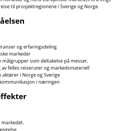
reise til prosjektregionene i Sverige og Norge.
nåelsen
anser og erfaringsdeling
iske markeder
le målgrupper som deltakelse på messer,
 av felles reiseruter og markedsmateriell
 aktører i Norge og Sverige
g kommunikasjon i næringen
ffekter
e markedet.
lengelse