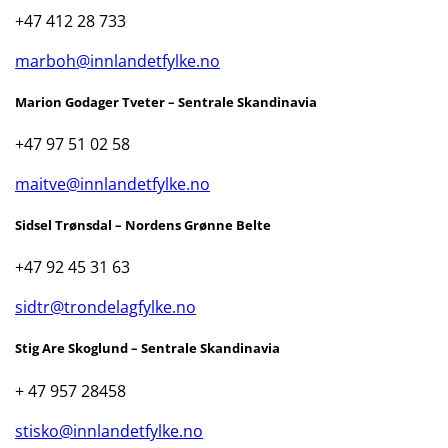
+47 412 28 733
marboh@innlandetfylke.no
Marion Godager Tveter – Sentrale Skandinavia
+47 97 51 02 58
maitve@innlandetfylke.no
Sidsel Trønsdal – Nordens Grønne Belte
+47 92 45 31 63
sidtr@trondelagfylke.no
Stig Are Skoglund – Sentrale Skandinavia
+ 47 957 28458
stisko@innlandetfylke.no