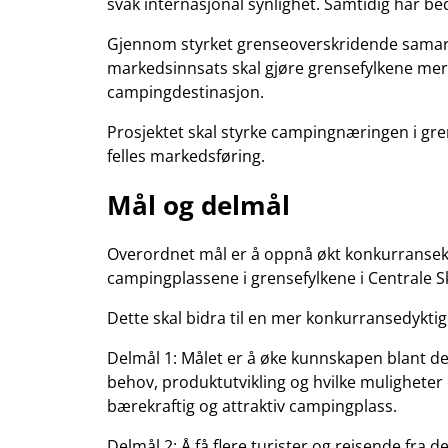
svak internasjonal synlighet. Samtidig har bed
Gjennom styrket grenseoverskridende samarbei
markedsinnsats skal gjøre grensefylkene mer
campingdestinasjon.
Prosjektet skal styrke campingnæringen i g
felles markedsføring.
Mål og delmål
Overordnet mål er å oppnå økt konkurransek
campingplassene i grensefylkene i Centrale 
Dette skal bidra til en mer konkurransedykt
Delmål 1: Målet er å øke kunnskapen blant 
behov, produktutvikling og hvilke muligheter 
bærekraftig og attraktiv campingplass.
Delmål 2: Å få flere turister og reisende fra 