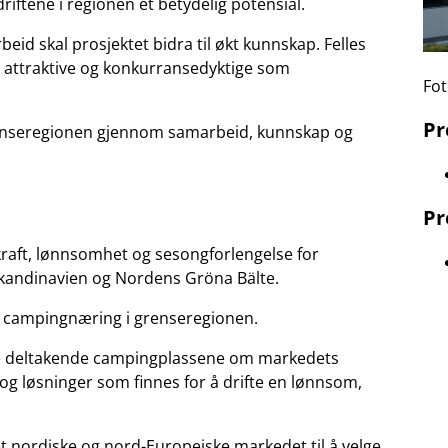
riftene i regionen et betydelig potensial.
d skal prosjektet bidra til økt kunnskap. Felles
 attraktive og konkurransedyktige som
Fot
P
renseregionen gjennom samarbeid, kunnskap og
Pr
raft, lønnsomhet og sesongforlengelse for
Skandinavien og Nordens Gröna Bälte.
ig campingnæring i grenseregionen.
de deltakende campingplassene om markedets
og løsninger som finnes for å drifte en lønnsom,
det nordiske og nord-Europeiske markedet til å velge