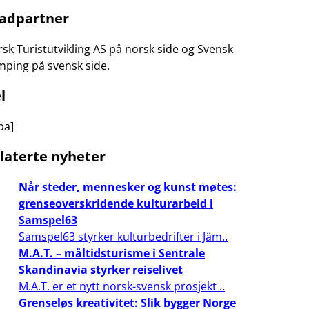
adpartner
sk Turistutvikling AS på norsk side og Svensk
ping på svensk side.
l
ba]
laterte nyheter
Når steder, mennesker og kunst møtes:
grenseoverskridende kulturarbeid i
Samspel63
Samspel63 styrker kulturbedrifter i Jäm..
M.A.T. – måltidsturisme i Sentrale
Skandinavia styrker reiselivet
M.A.T. er et nytt norsk-svensk prosjekt ..
Grenseløs kreativitet: Slik bygger Norge