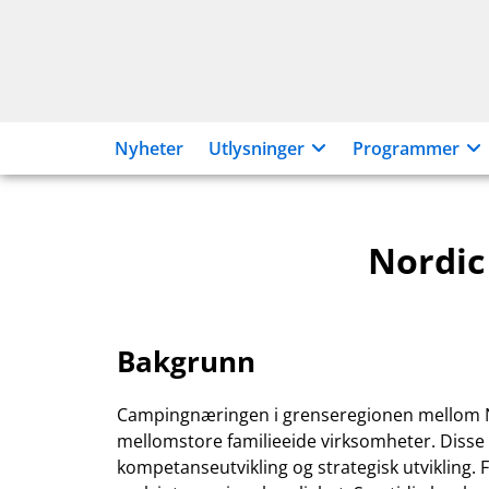
Hopp
til
innhold
Nyheter
Utlysninger
Programmer
Nordic
Bakgrunn
Campingnæringen i grenseregionen mellom N
mellomstore familieeide virksomheter. Disse
kompetanseutvikling og strategisk utvikling. 