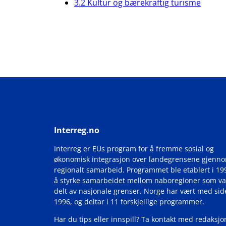
3.2 Kultur og bærekraftig turisme
Interreg.no
Interreg er EUs program for å fremme sosial og
økonomisk integrasjon over landegrensene gjenn
regionalt samarbeid. Programmet ble etablert i 19
å styrke samarbeidet mellom naboregioner som va
delt av nasjonale grenser. Norge har vært med si
1996, og deltar i 11 forskjellige programmer.
Har du tips eller innspill? Ta kontakt med redaksjo