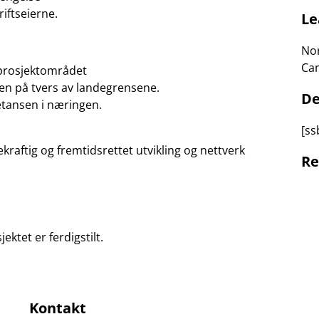
iftseierne.
Le
Nor
Cam
 prosjektområdet
 på tvers av landegrensene.
De
tansen i næringen.
[ss
ekraftig og fremtidsrettet utvikling og nettverk
Re
jektet er ferdigstilt.
Kontakt