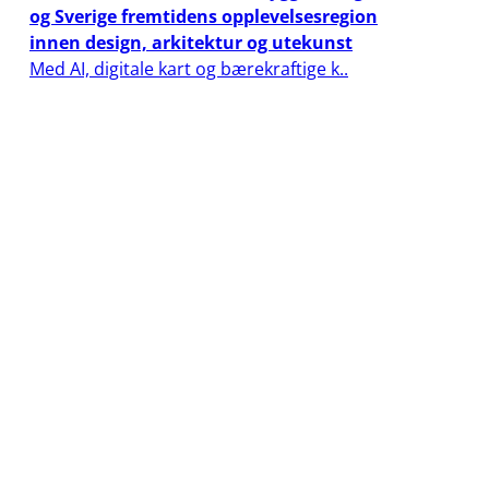
og Sverige fremtidens opplevelsesregion
innen design, arkitektur og utekunst
Med AI, digitale kart og bærekraftige k..