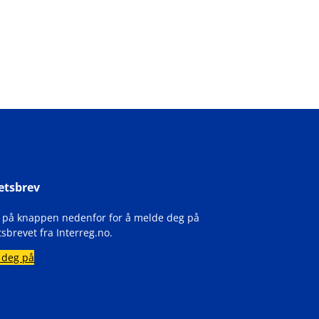
etsbrev
k på knappen nedenfor for å melde deg på
sbrevet fra Interreg.no.
 deg på