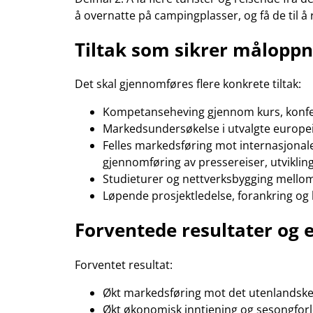
å overnatte på campingplasser, og få de til å 
Tiltak som sikrer målopp
Det skal gjennomføres flere konkrete tiltak:
Kompetanseheving gjennom kurs, konfer
Markedsundersøkelse i utvalgte europe
Felles markedsføring mot internasjona
gjennomføring av pressereiser, utvikling
Studieturer og nettverksbygging mellom
Løpende prosjektledelse, forankring o
Forventede resultater og e
Forventet resultat:
Økt markedsføring mot det utenlandsk
Økt økonomisk inntjening og sesongfor