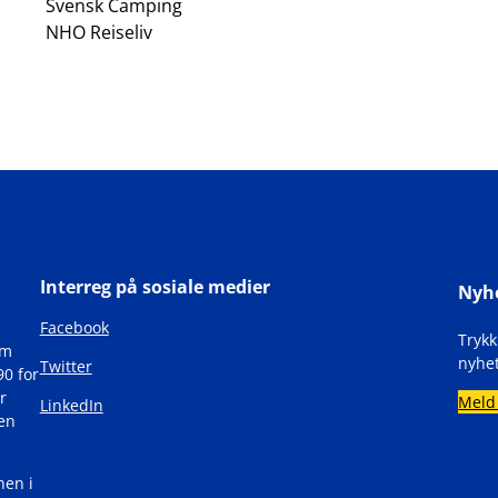
Svensk Camping
NHO Reiseliv
Interreg på sosiale medier
Nyh
Facebook
Tryk
om
nyhet
Twitter
90 for
r
Meld
LinkedIn
den
nen i