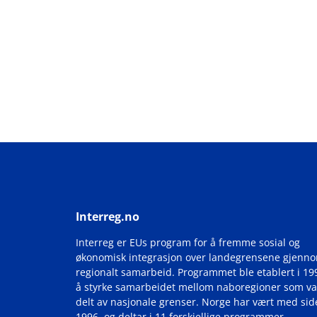
Interreg.no
Interreg er EUs program for å fremme sosial og
økonomisk integrasjon over landegrensene gjenn
regionalt samarbeid. Programmet ble etablert i 19
å styrke samarbeidet mellom naboregioner som va
delt av nasjonale grenser. Norge har vært med si
1996, og deltar i 11 forskjellige programmer.