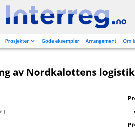
Interreg.no
Prosjekter
Gode eksempler
Arrangement
Om I
ing av Nordkalottens logisti
P
 J.
Pr