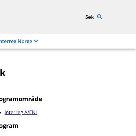
Søk
nterreg Norge
kk
rogramområde
Interreg A/ENI
ogram