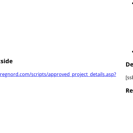
tside
De
rregnord.com/scripts/approved_project_details.asp?
[ss
Re