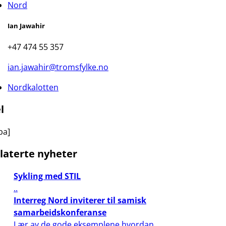
Nord
Ian Jawahir
+47 474 55 357
ian.jawahir@tromsfylke.no
Nordkalotten
l
ba]
laterte nyheter
Sykling med STIL
..
Interreg Nord inviterer til samisk
samarbeidskonferanse
Lær av de gode eksemplene hvordan