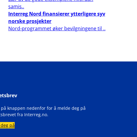
samis..
Interreg Nord finansierer ytterligere syv
norske prosjekter
Nord-programmet øker bevilgningene til ..
etsbrev
k på knappen nedenfor for å melde deg på
sbrevet fra Interreg.no.
 deg på