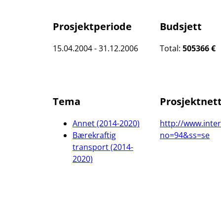
Prosjektperiode
Budsjett
15.04.2004 - 31.12.2006
Total:
505366 €
Tema
Prosjektnet
Annet (2014-2020)
http://www.inte
Bærekraftig
no=94&ss=se
transport (2014-
2020)