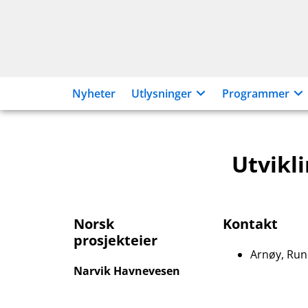
Hopp
til
innhold
Nyheter
Utlysninger
Programmer
Utvikl
Norsk
Kontakt
prosjekteier
Arnøy, Rune
Narvik Havnevesen