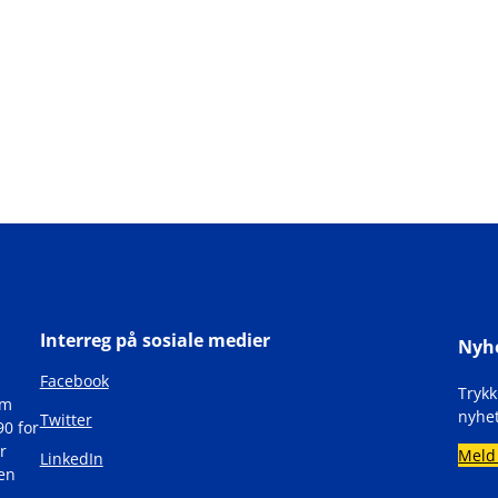
Interreg på sosiale medier
Nyh
Facebook
Tryk
om
nyhet
Twitter
90 for
r
Meld
LinkedIn
den