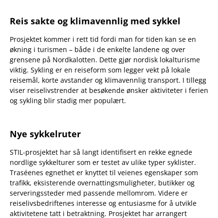
Reis sakte og klimavennlig med sykkel
Prosjektet kommer i rett tid fordi man for tiden kan se en
økning i turismen – både i de enkelte landene og over
grensene på Nordkalotten. Dette gjør nordisk lokalturisme
viktig. Sykling er en reiseform som legger vekt på lokale
reisemål, korte avstander og klimavennlig transport. I tillegg
viser reiselivstrender at besøkende ønsker aktiviteter i ferien
og sykling blir stadig mer populært.
Nye sykkelruter
STIL-prosjektet har så langt identifisert en rekke egnede
nordlige sykkelturer som er testet av ulike typer syklister.
Traséenes egnethet er knyttet til veienes egenskaper som
trafikk, eksisterende overnattingsmuligheter, butikker og
serveringssteder med passende mellomrom. Videre er
reiselivsbedriftenes interesse og entusiasme for å utvikle
aktivitetene tatt i betraktning. Prosjektet har arrangert