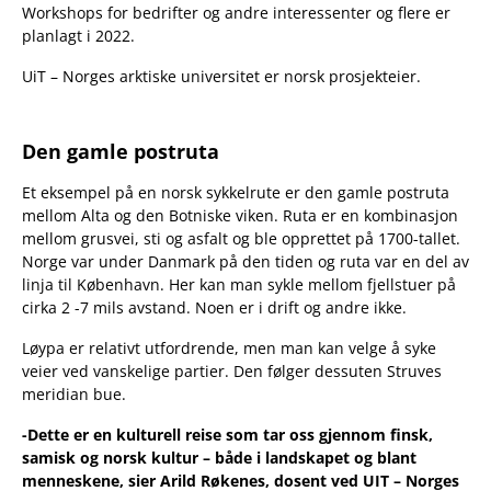
Workshops for bedrifter og andre interessenter og flere er
planlagt i 2022.
UiT – Norges arktiske universitet er norsk prosjekteier.
Den gamle postruta
Et eksempel på en norsk sykkelrute er den gamle postruta
mellom Alta og den Botniske viken. Ruta er en kombinasjon
mellom grusvei, sti og asfalt og ble opprettet på 1700-tallet.
Norge var under Danmark på den tiden og ruta var en del av
linja til København. Her kan man sykle mellom fjellstuer på
cirka 2 -7 mils avstand. Noen er i drift og andre ikke.
Løypa er relativt utfordrende, men man kan velge å syke
veier ved vanskelige partier. Den følger dessuten Struves
meridian bue.
-Dette er en kulturell reise som tar oss gjennom finsk,
samisk og norsk kultur – både i landskapet og blant
menneskene, sier Arild Røkenes, dosent ved UIT – Norges