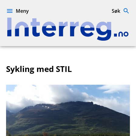
Hopp
til
Meny
Søk
innhold
Interreg.no
Sykling med STIL