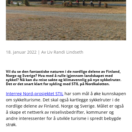
18. januar 2022 | Av Liv Randi Lindseth
Vil du se den fantastiske naturen i de nordlige delene av Finland,
Norge og Sverige? Hva med å rulle igjennom landskapet med
sykkel? Nå kan du reise sakte og klimavennlig på nye sykkelruter.
Det er det snart klart for sykling med STIL på Nordkalotten.
Interreg Nord-prosjektet STIL
har som mål å øke kunnskapen
om sykkelturisme. Det skal også kartlegge sykkelruter i de
nordlige delene av Finland, Norge og Sverige. Målet er også
å skape et nettverk av reiselivsbedrifter, kommuner og
andre interessenter for å utvikle turisme i spredt bebygde
strøk.