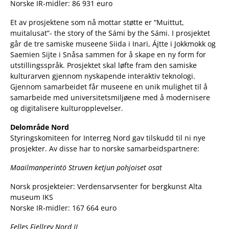
Norske IR-midler: 86 931 euro
Et av prosjektene som nå mottar støtte er “Muittut,
muitalusat”- the story of the Sámi by the Sámi. I prosjektet
går de tre samiske museene Siida i Inari, Ájtte i Jokkmokk og
Saemien Sijte i Snåsa sammen for å skape en ny form for
utstillingsspråk. Prosjektet skal løfte fram den samiske
kulturarven gjennom nyskapende interaktiv teknologi.
Gjennom samarbeidet får museene en unik mulighet til å
samarbeide med universitetsmiljøene med å modernisere
og digitalisere kulturopplevelser.
Delområde Nord
Styringskomiteen for Interreg Nord gav tilskudd til ni nye
prosjekter. Av disse har to norske samarbeidspartnere:
Maailmanperintö Struven ketjun pohjoiset osat
Norsk prosjekteier: Verdensarvsenter for bergkunst Alta
museum IKS
Norske IR-midler: 167 664 euro
Felles Fjellrev Nord II