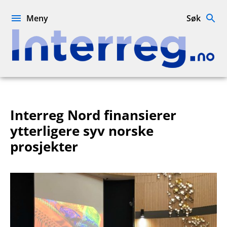
Hopp
til
Meny
Søk
innhold
Interreg.no
Interreg Nord finansierer
ytterligere syv norske
prosjekter