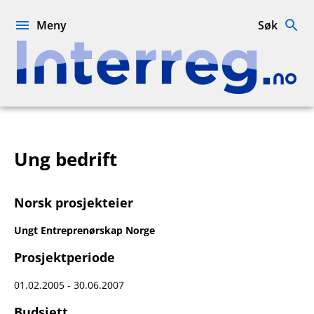
Hopp
til
Meny
Søk
innhold
Interreg.no
Ung bedrift
Norsk prosjekteier
Ungt Entreprenørskap Norge
Prosjektperiode
01.02.2005 - 30.06.2007
Budsjett