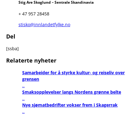
Stig Are Skoglund – Sentrale Skandinavia
+ 47 957 28458
stisko@innlandetfylke.no
Del
[ssba]
Relaterte nyheter
Samarbeider for å styrke kultur- og reiseliv over
grensen
..
Smaksopplevelser langs Nordens grønne belte
..
Nye sjømatbedrifter vokser frem i Skagerrak
..