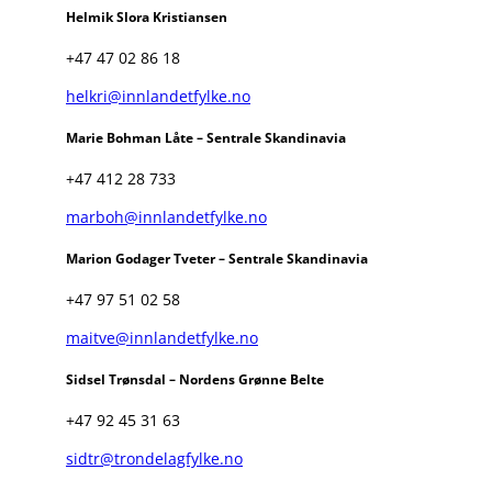
Helmik Slora Kristiansen
+47 47 02 86 18
helkri@innlandetfylke.no
Marie Bohman Låte – Sentrale Skandinavia
+47 412 28 733
marboh@innlandetfylke.no
Marion Godager Tveter – Sentrale Skandinavia
+47 97 51 02 58
maitve@innlandetfylke.no
Sidsel Trønsdal – Nordens Grønne Belte
+47 92 45 31 63
sidtr@trondelagfylke.no