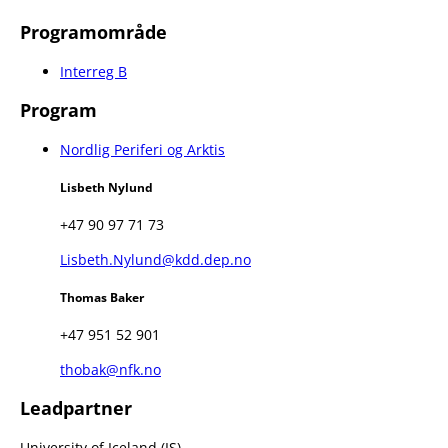
Programområde
Interreg B
Program
Nordlig Periferi og Arktis
Lisbeth Nylund
+47 90 97 71 73
Lisbeth.Nylund@kdd.dep.no
Thomas Baker
+47 951 52 901
thobak@nfk.no
Leadpartner
University of Iceland (IS)