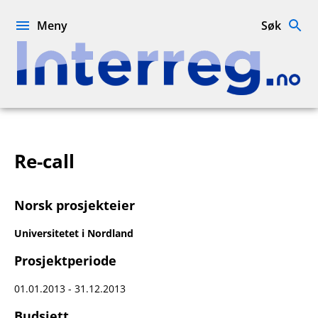
Hopp
til
Meny
Søk
innhold
Interreg.no
Re-call
Norsk prosjekteier
Universitetet i Nordland
Prosjektperiode
01.01.2013 - 31.12.2013
Budsjett