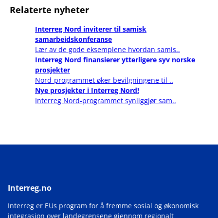
Relaterte nyheter
Interreg Nord inviterer til samisk
samarbeidskonferanse
Lær av de gode eksemplene hvordan samis..
Interreg Nord finansierer ytterligere syv norske
prosjekter
Nord-programmet øker bevilgningene til ..
Nye prosjekter i Interreg Nord!
Interreg Nord-programmet synliggjør sam..
Interreg.no
Interreg er EUs program for å fremme sosial og økonomisk
integrasjon over landegrensene gjennom regionalt