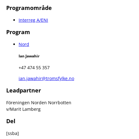
Programområde
Interreg A/ENI
Program
Nord
Ian Jawahir
+47 474 55 357
ian.jawahir@tromsfylke.no
Leadpartner
Föreningen Norden Norrbotten
v/Marit Lamberg
Del
[ssba]