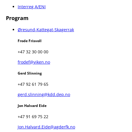
Interreg A/ENI
Program
Øresund-Kattegat-Skagerrak
Frode Frisvoll
+47 32 30 00 00
frodef@viken.no
Gerd Slinning
+47 92 61 79 65
gerd.slinning@kdd.dep.no
Jon Halvard Eide
+47 91 69 75 22
Jon.Halvard.Eide@agderfk.no