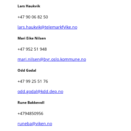
Lars Haukvik
+47 90 06 82 50
lars.haukvik@telemarkfylke.no
Mari Eike Nilsen
+47 952 51 948
mari.nilsen@byr.oslo.kommune.no
Odd Godal
+47 99 25 51 76
odd.godal@kdd.dep.no
Rune Bakkevoll
+4794850956
runeba@viken.no