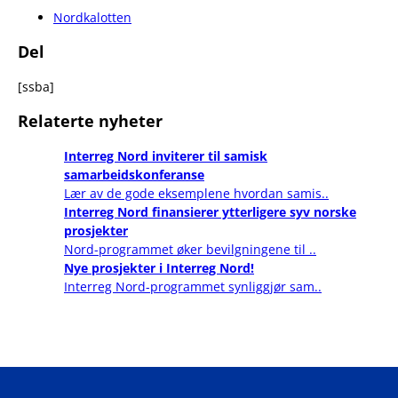
Nordkalotten
Del
[ssba]
Relaterte nyheter
Interreg Nord inviterer til samisk
samarbeidskonferanse
Lær av de gode eksemplene hvordan samis..
Interreg Nord finansierer ytterligere syv norske
prosjekter
Nord-programmet øker bevilgningene til ..
Nye prosjekter i Interreg Nord!
Interreg Nord-programmet synliggjør sam..