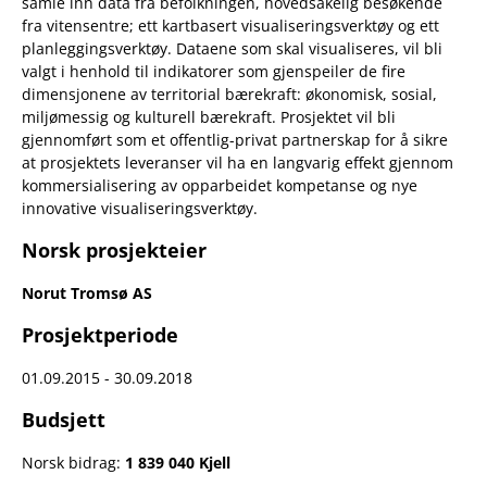
samle inn data fra befolkningen, hovedsakelig besøkende
fra vitensentre; ett kartbasert visualiseringsverktøy og ett
planleggingsverktøy. Dataene som skal visualiseres, vil bli
valgt i henhold til indikatorer som gjenspeiler de fire
dimensjonene av territorial bærekraft: økonomisk, sosial,
miljømessig og kulturell bærekraft. Prosjektet vil bli
gjennomført som et offentlig-privat partnerskap for å sikre
at prosjektets leveranser vil ha en langvarig effekt gjennom
kommersialisering av opparbeidet kompetanse og nye
innovative visualiseringsverktøy.
Norsk prosjekteier
Norut Tromsø AS
Prosjektperiode
01.09.2015 - 30.09.2018
Budsjett
Norsk bidrag:
1 839 040 Kjell