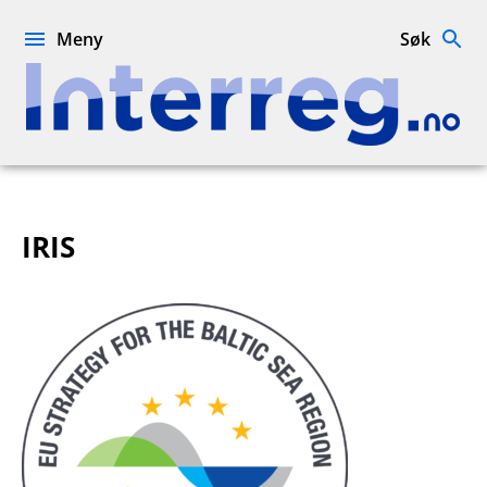
Hopp
til
Meny
Søk
innhold
Interreg.no
IRIS