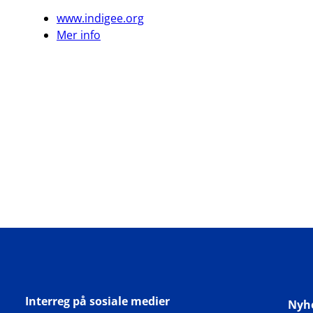
www.indigee.org
Mer info
Interreg på sosiale medier
Nyh