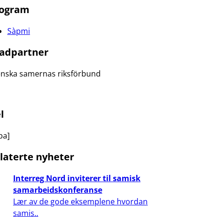
ogram
Sàpmi
adpartner
nska samernas riksförbund
l
ba]
laterte nyheter
Interreg Nord inviterer til samisk
samarbeidskonferanse
Lær av de gode eksemplene hvordan
samis..