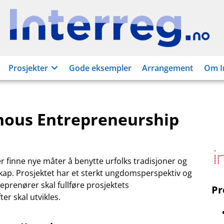
Interreg.no
Prosjekter
Gode eksempler
Arrangement
Om I
nous Entrepreneurship
 finne nye måter å benytte urfolks tradisjoner og
ap. Prosjektet har et sterkt ungdomsperspektiv og
reprenører skal fullføre prosjektets
P
er skal utvikles.