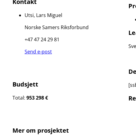
Kontakt
Pr
Utsi, Lars Miguel
Norske Samers Riksforbund
Le
+47 47 24 29 81
Sve
Send e-post
De
Budsjett
[ss
Re
Total:
953 298 €
Mer om prosjektet