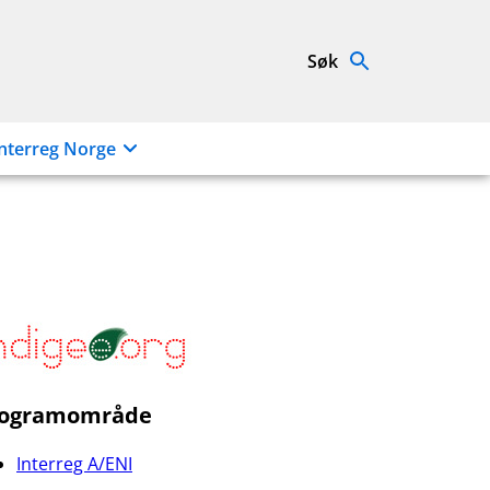
Søk
nterreg Norge
rogramområde
Interreg A/ENI