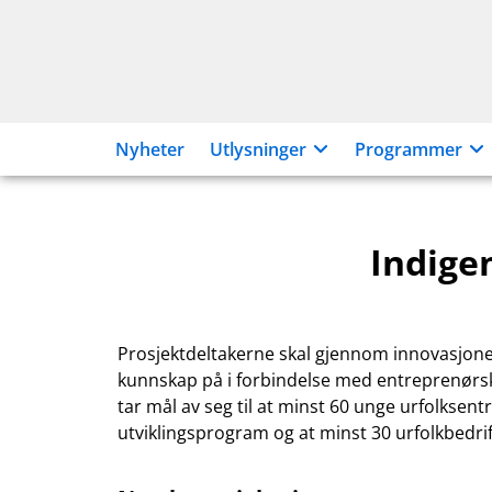
Hopp
til
innhold
Nyheter
Utlysninger
Programmer
Indige
Prosjektdeltakerne skal gjennom innovasjoner
kunnskap på i forbindelse med entreprenørsk
tar mål av seg til at minst 60 unge urfolksent
utviklingsprogram og at minst 30 urfolkbedrift