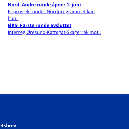
Nord: Andre runde åpner 1. juni
Et prosjekt under Nordprogrammet kan
han..
ØKS: Første runde avsluttet
Interreg Øresund-Kattegat-Skagerrak mot..
etsbrev